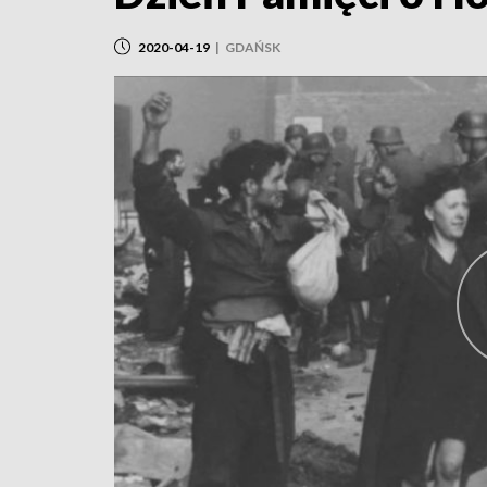
2020-04-19
|
GDAŃSK