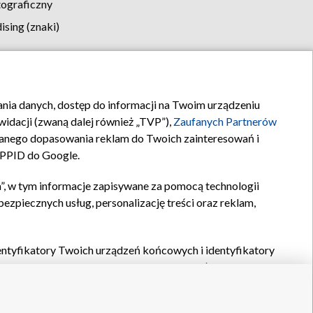
tograficzny
sing (znaki)
klamy
Kontakt
rania danych, dostęp do informacji na Twoim urządzeniu
idacji (zwaną dalej również „TVP”),
Zaufanych Partnerów
anego dopasowania reklam do Twoich zainteresowań i
a PPID do Google.
”, w tym informacje zapisywane za pomocą technologii
zpiecznych usług, personalizację treści oraz reklam,
identyfikatory Twoich urządzeń końcowych i identyfikatory
P,
Zaufanych Partnerów z IAB
oraz pozostałych
Zaufanych
 wyboru podstawowych reklam, wyboru spersonalizowanych
ch treści, pomiaru wydajności reklam, pomiaru wydajności