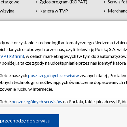
zetargowe
Zgłoś program (ROPAT)
Serwis fo
wizyjna
Kariera w TVP
Merchandi
Polityka prywatności
Moje zgody
Pomoc
Biuro re
ody na korzystanie z technologii automatycznego śledzenia i zbie
 danych osobowych przez nas, czyli Telewizję Polską S.A. w likw
VP (93 firm)
, w celach marketingowych (w tym do zautomatyzow
 poniżej, a także zgody na udostępnianie przez nas identyfikator
Ciebie naszych
poszczególnych serwisów
zwanych dalej „Portalem
obnych technologii umożliwiających świadczenie dopasowanych i be
zowanie ruchu w Internecie.
Ciebie
poszczególnych serwisów
na Portalu, takie jak adresy IP, 
sach Portalu czy historia odwiedzin będą przetwarzane przez TV
ji: przechowywania informacji na urządzeniu lub dostęp do nich,
©2026 Telewizja Polska S.A. w likwidacji
 przechodzę do serwisu
enia profilu spersonalizowanych treści, wyboru spersonalizowany