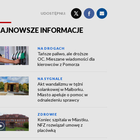
UDOSTĘPNIJ:
AJNOWSZE INFORMACJE
NA DROGACH
Tańsze paliwo, ale droższe
OC. Mieszane wiadomości dla
kierowców z Pomorza
NA SYGNALE
Akt wandalizmu w tężni
solankowej w Malborku.
Miasto apeluje o pomoc w
odnalezieniu sprawcy
ZDROWIE
Koniec szpitala w Miastku.
NFZ rozwiązał umowę z
placówką