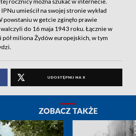
tej rocznicy można szukać w internecie.
IPNu umieścił na swojej stronie wykład
W powstaniu w getcie zginęło prawie
walczyli do 16 maja 1943 roku. Łącznie w
 pół miliona Żydów europejskich, w tym
ydzi.
UDOSTĘPNIJ NA X
ZOBACZ TAKŻE