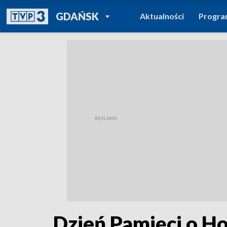
POWRÓT DO
GDAŃSK
Aktualności
Progr
TVP REGIONY
Dzień Pamięci o H