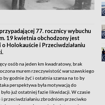
 przypadającej 77. rocznicy wybuchu
m. 19 kwietnia obchodzony jest
o Holokauście i Przeciwdziałaniu
i.
ięcy osób na jeden km kwadratowy, brak
 otoczona murem rzeczywistość warszawskiego
to by godnie żyć i ostatnia szansa na to by
e taka perspektywa była motywacją do
yło już ostatniej fazie likwidacji. W czasie
 i przeciwdziałaniu zbrodniom przeciwko