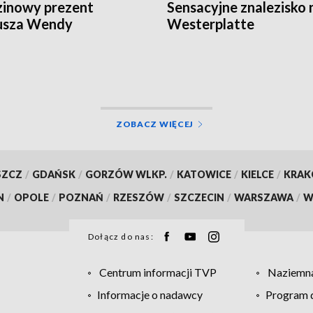
inowy prezent
Sensacyjne znalezisko 
usza Wendy
Westerplatte
ZOBACZ WIĘCEJ
SZCZ
/
GDAŃSK
/
GORZÓW WLKP.
/
KATOWICE
/
KIELCE
/
KRA
N
/
OPOLE
/
POZNAŃ
/
RZESZÓW
/
SZCZECIN
/
WARSZAWA
/
W
Dołącz do nas:
Centrum informacji TVP
Naziemna
Informacje o nadawcy
Program d