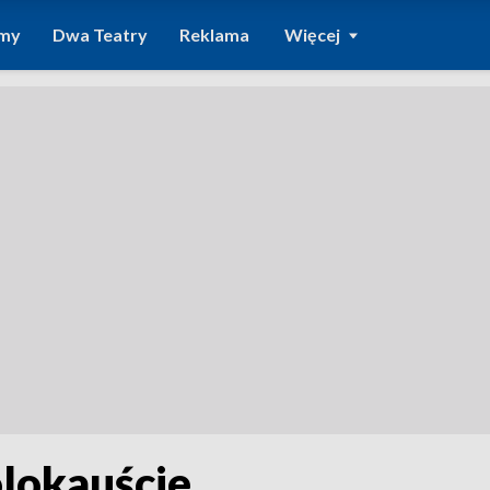
amy
Dwa Teatry
Reklama
Więcej
olokauście