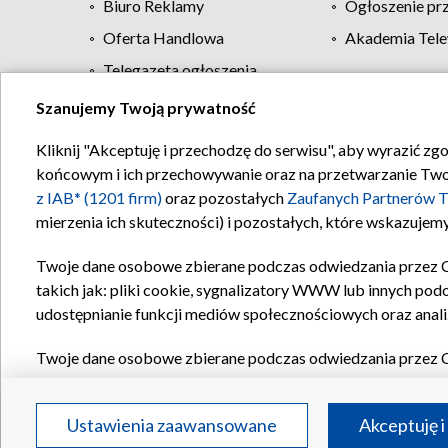
Biuro Reklamy
Ogłoszenie pr
Oferta Handlowa
Akademia Tele
Telegazeta ogłoszenia
Szanujemy Twoją prywatność
Regulamin TVP
Kliknij "Akceptuję i przechodzę do serwisu", aby wyrazić zg
końcowym i ich przechowywanie oraz na przetwarzanie Twoich
z IAB* (1201 firm)
oraz pozostałych
Zaufanych Partnerów T
mierzenia ich skuteczności) i pozostałych, które wskazujemy
Twoje dane osobowe zbierane podczas odwiedzania przez 
takich jak: pliki cookie, sygnalizatory WWW lub innych pod
udostępnianie funkcji mediów społecznościowych oraz anali
Twoje dane osobowe zbierane podczas odwiedzania przez 
plików cookie, informacje o Twoich wyszukiwaniach w serwi
Partnerów TVP
dla realizacji następujących celów i funkc
Ustawienia zaawansowane
Akceptuję i
reklam, tworzenia profilu spersonalizowanych reklam, tworz