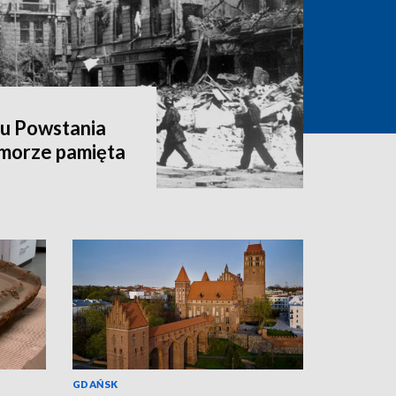
hu Powstania
morze pamięta
GDAŃSK