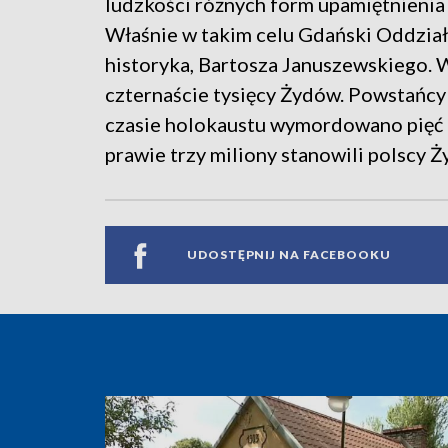
ludzkości różnych form upamiętnienia 
Właśnie w takim celu Gdański Oddział 
historyka, Bartosza Januszewskiego. 
czternaście tysięcy Żydów. Powstańcy 
czasie holokaustu wymordowano pięć i
prawie trzy miliony stanowili polscy Ż
UDOSTĘPNIJ NA FACEBOOKU