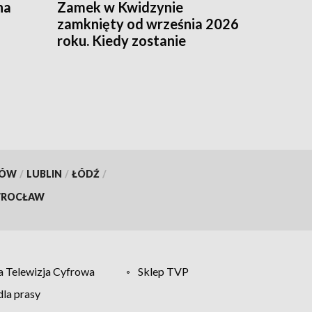
na
Zamek w Kwidzynie
zamknięty od września 2026
roku. Kiedy zostanie
ponownie otwarty?
KÓW
/
LUBLIN
/
ŁÓDŹ
/
ROCŁAW
 Telewizja Cyfrowa
Sklep TVP
la prasy