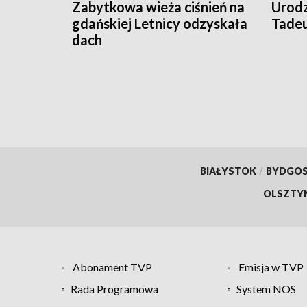
Zabytkowa wieża ciśnień na
Urodz
gdańskiej Letnicy odzyskała
Tade
dach
BIAŁYSTOK
/
BYDGO
OLSZTY
Abonament TVP
Emisja w TVP
Rada Programowa
System NOS