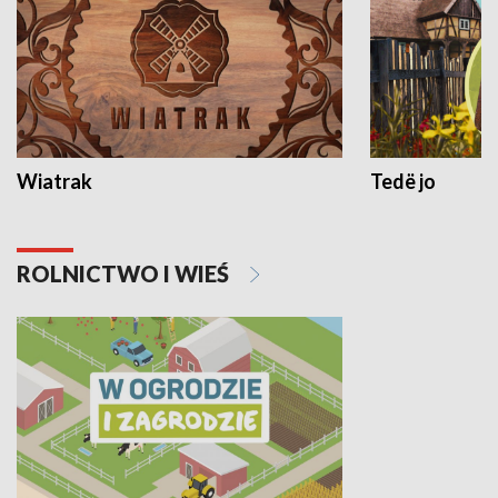
Wiatrak
Tedë jo
ROLNICTWO I WIEŚ