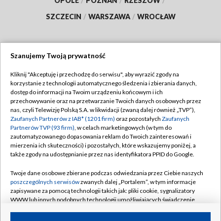
OPOLE
/
POZNAŃ
/
RZESZÓW
/
SZCZECIN
/
WARSZAWA
/
WROCŁAW
Szanujemy Twoją prywatność
Dołącz do nas:
Kliknij "Akceptuję i przechodzę do serwisu", aby wyrazić zgody na
korzystanie z technologii automatycznego śledzenia i zbierania danych,
TVP
dostęp do informacji na Twoim urządzeniu końcowym i ich
Abonament TVP
przechowywanie oraz na przetwarzanie Twoich danych osobowych przez
Regulamin TVP
nas, czyli Telewizję Polską S.A. w likwidacji (zwaną dalej również „TVP”),
Emisja w TVP
Zaufanych Partnerów z IAB* (1201 firm)
oraz pozostałych
Zaufanych
Polityka prywatności
Partnerów TVP (93 firm)
, w celach marketingowych (w tym do
Centrum informacji TVP
Moje zgody
zautomatyzowanego dopasowania reklam do Twoich zainteresowań i
mierzenia ich skuteczności) i pozostałych, które wskazujemy poniżej, a
Naziemna Telewizja Cyfrowa
Pomoc
także zgody na udostępnianie przez nas identyfikatora PPID do Google.
Sklep TVP
Biuro reklamy
Twoje dane osobowe zbierane podczas odwiedzania przez Ciebie naszych
Rada Programowa
poszczególnych serwisów
zwanych dalej „Portalem”, w tym informacje
Kontakt
zapisywane za pomocą technologii takich jak: pliki cookie, sygnalizatory
System NOS
WWW lub innych podobnych technologii umożliwiających świadczenie
dopasowanych i bezpiecznych usług, personalizację treści oraz reklam,
Informacje o nadawcy
Kanały
udostępnianie funkcji mediów społecznościowych oraz analizowanie