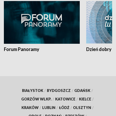
Forum Panoramy
Dzień dobry t
BIAŁYSTOK
/
BYDGOSZCZ
/
GDAŃSK
/
GORZÓW WLKP.
/
KATOWICE
/
KIELCE
/
KRAKÓW
/
LUBLIN
/
ŁÓDŹ
/
OLSZTYN
/