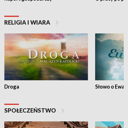
RELIGIA I WIARA
Droga
Słowo o Ewang
SPOŁECZEŃSTWO