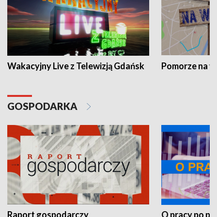
Wakacyjny Live z Telewizją Gdańsk
Pomorze na 
GOSPODARKA
Raport gospodarczy
O pracy po pr