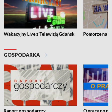
Wakacyjny Live z Telewizją Gdańsk
Pomorze na 
GOSPODARKA
Raport gospodarczy
O pracy po pr