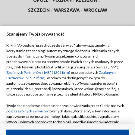
OPOLE
/
POZNAŃ
/
RZESZÓW
/
SZCZECIN
/
WARSZAWA
/
WROCŁAW
Szanujemy Twoją prywatność
Dołącz do nas:
Kliknij "Akceptuję i przechodzę do serwisu", aby wyrazić zgody na
korzystanie z technologii automatycznego śledzenia i zbierania danych,
TVP
dostęp do informacji na Twoim urządzeniu końcowym i ich
Abonament TVP
przechowywanie oraz na przetwarzanie Twoich danych osobowych przez
Regulamin TVP
nas, czyli Telewizję Polską S.A. w likwidacji (zwaną dalej również „TVP”),
Emisja w TVP
Zaufanych Partnerów z IAB* (1201 firm)
oraz pozostałych
Zaufanych
Polityka prywatności
Partnerów TVP (93 firm)
, w celach marketingowych (w tym do
Centrum informacji TVP
Moje zgody
zautomatyzowanego dopasowania reklam do Twoich zainteresowań i
mierzenia ich skuteczności) i pozostałych, które wskazujemy poniżej, a
Naziemna Telewizja Cyfrowa
Pomoc
także zgody na udostępnianie przez nas identyfikatora PPID do Google.
Sklep TVP
Biuro reklamy
Twoje dane osobowe zbierane podczas odwiedzania przez Ciebie naszych
Rada Programowa
poszczególnych serwisów
zwanych dalej „Portalem”, w tym informacje
Kontakt
zapisywane za pomocą technologii takich jak: pliki cookie, sygnalizatory
System NOS
WWW lub innych podobnych technologii umożliwiających świadczenie
dopasowanych i bezpiecznych usług, personalizację treści oraz reklam,
Informacje o nadawcy
Kanały
udostępnianie funkcji mediów społecznościowych oraz analizowanie