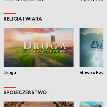
RELIGIA I WIARA
Droga
Słowo o Ewang
SPOŁECZEŃSTWO