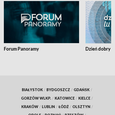
Forum Panoramy
Dzień dobry t
BIAŁYSTOK
/
BYDGOSZCZ
/
GDAŃSK
/
GORZÓW WLKP.
/
KATOWICE
/
KIELCE
/
KRAKÓW
/
LUBLIN
/
ŁÓDŹ
/
OLSZTYN
/