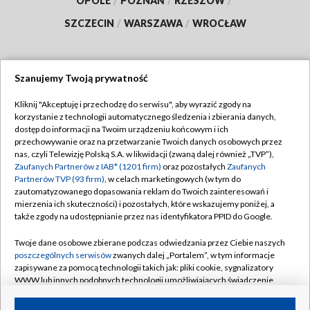
OPOLE
/
POZNAŃ
/
RZESZÓW
/
SZCZECIN
/
WARSZAWA
/
WROCŁAW
Szanujemy Twoją prywatność
Dołącz do nas:
Kliknij "Akceptuję i przechodzę do serwisu", aby wyrazić zgody na
korzystanie z technologii automatycznego śledzenia i zbierania danych,
TVP
dostęp do informacji na Twoim urządzeniu końcowym i ich
Abonament TVP
przechowywanie oraz na przetwarzanie Twoich danych osobowych przez
Regulamin TVP
nas, czyli Telewizję Polską S.A. w likwidacji (zwaną dalej również „TVP”),
Emisja w TVP
Zaufanych Partnerów z IAB* (1201 firm)
oraz pozostałych
Zaufanych
Polityka prywatności
Partnerów TVP (93 firm)
, w celach marketingowych (w tym do
Centrum informacji TVP
Moje zgody
zautomatyzowanego dopasowania reklam do Twoich zainteresowań i
mierzenia ich skuteczności) i pozostałych, które wskazujemy poniżej, a
Naziemna Telewizja Cyfrowa
Pomoc
także zgody na udostępnianie przez nas identyfikatora PPID do Google.
Sklep TVP
Biuro reklamy
Twoje dane osobowe zbierane podczas odwiedzania przez Ciebie naszych
Rada Programowa
poszczególnych serwisów
zwanych dalej „Portalem”, w tym informacje
Kontakt
zapisywane za pomocą technologii takich jak: pliki cookie, sygnalizatory
System NOS
WWW lub innych podobnych technologii umożliwiających świadczenie
dopasowanych i bezpiecznych usług, personalizację treści oraz reklam,
Informacje o nadawcy
Kanały
udostępnianie funkcji mediów społecznościowych oraz analizowanie