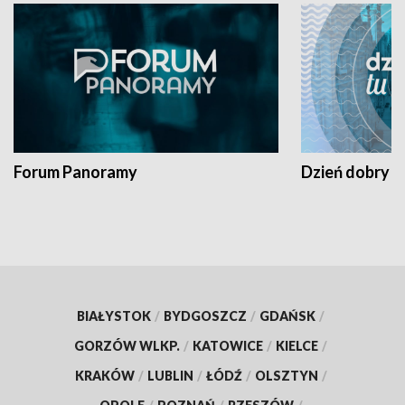
Forum Panoramy
Dzień dobry t
BIAŁYSTOK
/
BYDGOSZCZ
/
GDAŃSK
/
GORZÓW WLKP.
/
KATOWICE
/
KIELCE
/
KRAKÓW
/
LUBLIN
/
ŁÓDŹ
/
OLSZTYN
/