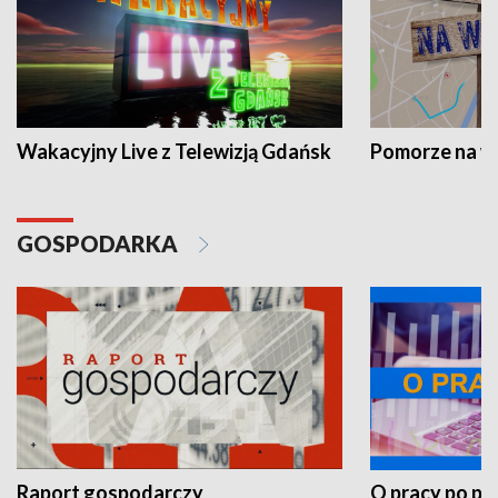
Wakacyjny Live z Telewizją Gdańsk
Pomorze na 
GOSPODARKA
Raport gospodarczy
O pracy po pr