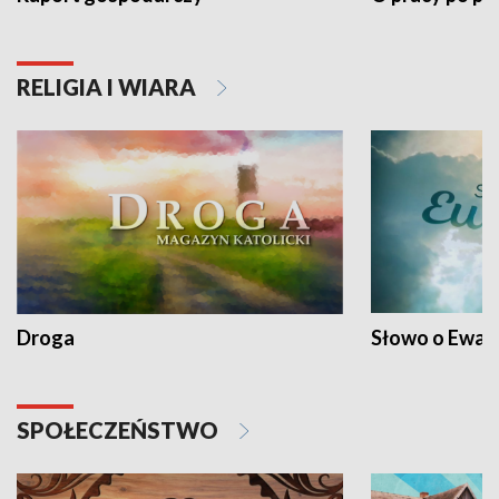
RELIGIA I WIARA
Droga
Słowo o Ewang
SPOŁECZEŃSTWO