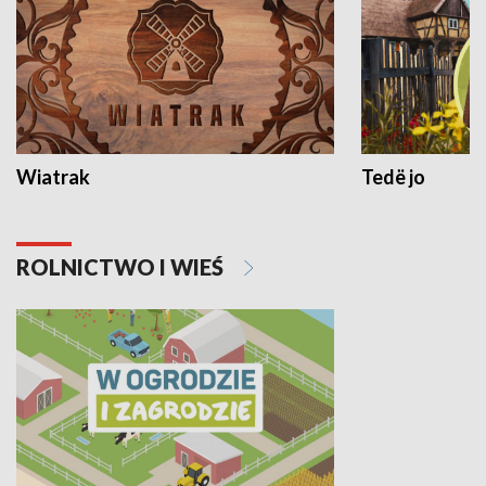
Wiatrak
Tedë jo
ROLNICTWO I WIEŚ