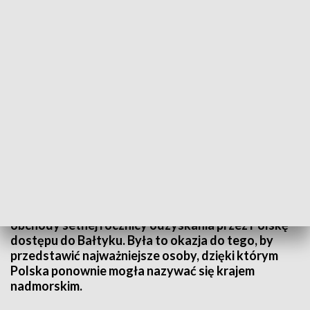
Rocznica zaślubin Polski z morzem w Muzeum Marynarki Wojennej
Dwudniowa konferencja popularnonaukowa oraz
pierwsza w Polsce wystawa, prezentujące
wieloletnie dążenia polaków do odzyskania
dostępu do morza zainaugurowały w Trójmieście
obchody setnej rocznicy odzyskania przez Polskę
dostępu do Bałtyku. Była to okazja do tego, by
przedstawić najważniejsze osoby, dzięki którym
Polska ponownie mogła nazywać się krajem
nadmorskim.