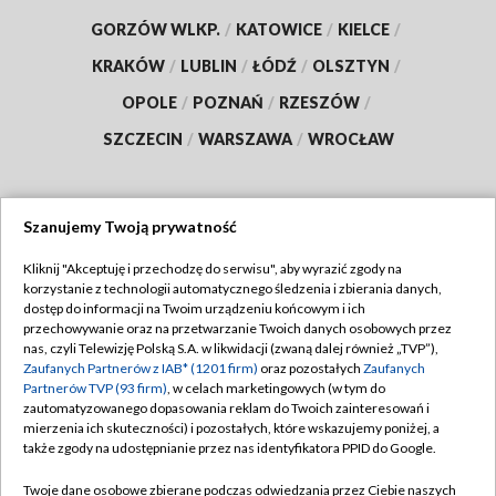
GORZÓW WLKP.
/
KATOWICE
/
KIELCE
/
KRAKÓW
/
LUBLIN
/
ŁÓDŹ
/
OLSZTYN
/
OPOLE
/
POZNAŃ
/
RZESZÓW
/
SZCZECIN
/
WARSZAWA
/
WROCŁAW
Szanujemy Twoją prywatność
Dołącz do nas:
Kliknij "Akceptuję i przechodzę do serwisu", aby wyrazić zgody na
korzystanie z technologii automatycznego śledzenia i zbierania danych,
TVP
dostęp do informacji na Twoim urządzeniu końcowym i ich
Abonament TVP
przechowywanie oraz na przetwarzanie Twoich danych osobowych przez
Regulamin TVP
nas, czyli Telewizję Polską S.A. w likwidacji (zwaną dalej również „TVP”),
Emisja w TVP
Polityka prywatności
Zaufanych Partnerów z IAB* (1201 firm)
oraz pozostałych
Zaufanych
Partnerów TVP (93 firm)
, w celach marketingowych (w tym do
Centrum informacji TVP
Moje zgody
zautomatyzowanego dopasowania reklam do Twoich zainteresowań i
mierzenia ich skuteczności) i pozostałych, które wskazujemy poniżej, a
Naziemna Telewizja Cyfrowa
Pomoc
także zgody na udostępnianie przez nas identyfikatora PPID do Google.
Sklep TVP
Biuro reklamy
Twoje dane osobowe zbierane podczas odwiedzania przez Ciebie naszych