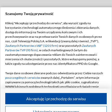
Szanujemy Twoją prywatność
Dołącz do nas:
Kliknij "Akceptuję i przechodzę do serwisu", aby wyrazić zgody na
korzystanie z technologii automatycznego śledzenia i zbierania danych,
TVP
dostęp do informacji na Twoim urządzeniu końcowym i ich
Abonament TVP
przechowywanie oraz na przetwarzanie Twoich danych osobowych przez
Regulamin TVP
nas, czyli Telewizję Polską S.A. w likwidacji (zwaną dalej również „TVP”),
Emisja w TVP
Zaufanych Partnerów z IAB* (1201 firm)
oraz pozostałych
Zaufanych
Polityka prywatności
Partnerów TVP (93 firm)
, w celach marketingowych (w tym do
Centrum informacji TVP
Moje zgody
zautomatyzowanego dopasowania reklam do Twoich zainteresowań i
mierzenia ich skuteczności) i pozostałych, które wskazujemy poniżej, a
Naziemna Telewizja Cyfrowa
Pomoc
także zgody na udostępnianie przez nas identyfikatora PPID do Google.
Sklep TVP
Biuro reklamy
Twoje dane osobowe zbierane podczas odwiedzania przez Ciebie naszych
Rada Programowa
poszczególnych serwisów
zwanych dalej „Portalem”, w tym informacje
Kontakt
zapisywane za pomocą technologii takich jak: pliki cookie, sygnalizatory
System NOS
WWW lub innych podobnych technologii umożliwiających świadczenie
dopasowanych i bezpiecznych usług, personalizację treści oraz reklam,
Informacje o nadawcy
Kanały
udostępnianie funkcji mediów społecznościowych oraz analizowanie
Akceptuję i przechodzę do serwisu
ruchu w Internecie.
Program dla prasy
©2026 Telewizja Polska S.A. w likwidacji
Biuro Reklamy
Twoje dane osobowe zbierane podczas odwiedzania przez Ciebie
Ustawienia zaawansowane