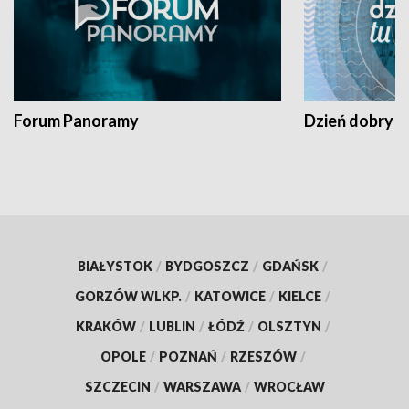
Forum Panoramy
Dzień dobry t
BIAŁYSTOK
/
BYDGOSZCZ
/
GDAŃSK
/
GORZÓW WLKP.
/
KATOWICE
/
KIELCE
/
KRAKÓW
/
LUBLIN
/
ŁÓDŹ
/
OLSZTYN
/
OPOLE
/
POZNAŃ
/
RZESZÓW
/
SZCZECIN
/
WARSZAWA
/
WROCŁAW