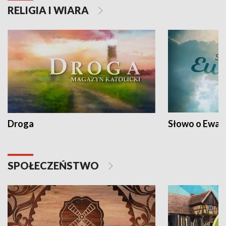
RELIGIA I WIARA
Droga
Słowo o Ewang
SPOŁECZEŃSTWO