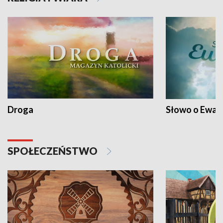
Droga
Słowo o Ewang
SPOŁECZEŃSTWO