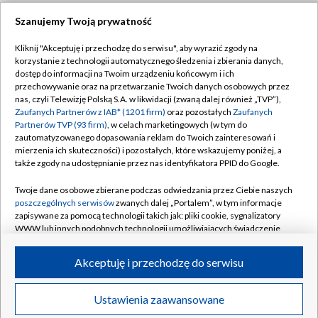
Szanujemy Twoją prywatność
Dołącz do nas:
Kliknij "Akceptuję i przechodzę do serwisu", aby wyrazić zgody na
korzystanie z technologii automatycznego śledzenia i zbierania danych,
TVP
dostęp do informacji na Twoim urządzeniu końcowym i ich
Abonament TVP
przechowywanie oraz na przetwarzanie Twoich danych osobowych przez
Regulamin TVP
nas, czyli Telewizję Polską S.A. w likwidacji (zwaną dalej również „TVP”),
Emisja w TVP
Zaufanych Partnerów z IAB* (1201 firm)
oraz pozostałych
Zaufanych
Polityka prywatności
Partnerów TVP (93 firm)
, w celach marketingowych (w tym do
Centrum informacji TVP
Moje zgody
zautomatyzowanego dopasowania reklam do Twoich zainteresowań i
mierzenia ich skuteczności) i pozostałych, które wskazujemy poniżej, a
Naziemna Telewizja Cyfrowa
Pomoc
także zgody na udostępnianie przez nas identyfikatora PPID do Google.
Sklep TVP
Biuro reklamy
Twoje dane osobowe zbierane podczas odwiedzania przez Ciebie naszych
Rada Programowa
poszczególnych serwisów
zwanych dalej „Portalem”, w tym informacje
Kontakt
zapisywane za pomocą technologii takich jak: pliki cookie, sygnalizatory
System NOS
WWW lub innych podobnych technologii umożliwiających świadczenie
dopasowanych i bezpiecznych usług, personalizację treści oraz reklam,
Informacje o nadawcy
Kanały
udostępnianie funkcji mediów społecznościowych oraz analizowanie
Akceptuję i przechodzę do serwisu
ruchu w Internecie.
Program dla prasy
©2026 Telewizja Polska S.A. w likwidacji
Biuro Reklamy
Twoje dane osobowe zbierane podczas odwiedzania przez Ciebie
Ustawienia zaawansowane
poszczególnych serwisów
na Portalu, takie jak adresy IP, identyfikatory
Ogłoszenie przetargowe