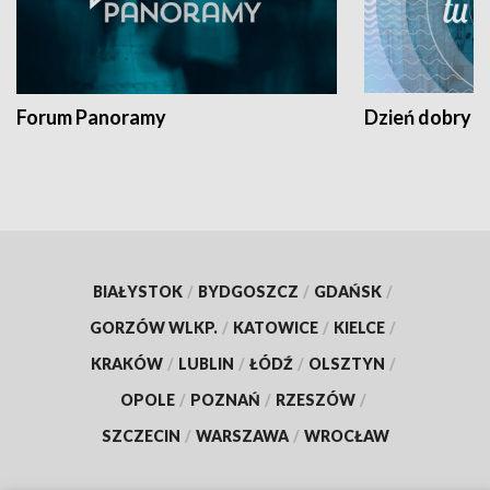
Forum Panoramy
Dzień dobry t
BIAŁYSTOK
/
BYDGOSZCZ
/
GDAŃSK
/
GORZÓW WLKP.
/
KATOWICE
/
KIELCE
/
KRAKÓW
/
LUBLIN
/
ŁÓDŹ
/
OLSZTYN
/
OPOLE
/
POZNAŃ
/
RZESZÓW
/
SZCZECIN
/
WARSZAWA
/
WROCŁAW