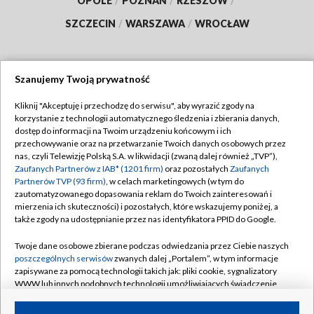
OPOLE
/
POZNAŃ
/
RZESZÓW
/
SZCZECIN
/
WARSZAWA
/
WROCŁAW
Szanujemy Twoją prywatność
Dołącz do nas:
Kliknij "Akceptuję i przechodzę do serwisu", aby wyrazić zgody na
korzystanie z technologii automatycznego śledzenia i zbierania danych,
TVP
dostęp do informacji na Twoim urządzeniu końcowym i ich
Abonament TVP
przechowywanie oraz na przetwarzanie Twoich danych osobowych przez
Regulamin TVP
nas, czyli Telewizję Polską S.A. w likwidacji (zwaną dalej również „TVP”),
Emisja w TVP
Zaufanych Partnerów z IAB* (1201 firm)
oraz pozostałych
Zaufanych
Polityka prywatności
Partnerów TVP (93 firm)
, w celach marketingowych (w tym do
Centrum informacji TVP
Moje zgody
zautomatyzowanego dopasowania reklam do Twoich zainteresowań i
mierzenia ich skuteczności) i pozostałych, które wskazujemy poniżej, a
Naziemna Telewizja Cyfrowa
Pomoc
także zgody na udostępnianie przez nas identyfikatora PPID do Google.
Sklep TVP
Biuro reklamy
Twoje dane osobowe zbierane podczas odwiedzania przez Ciebie naszych
Rada Programowa
poszczególnych serwisów
zwanych dalej „Portalem”, w tym informacje
Kontakt
zapisywane za pomocą technologii takich jak: pliki cookie, sygnalizatory
System NOS
WWW lub innych podobnych technologii umożliwiających świadczenie
dopasowanych i bezpiecznych usług, personalizację treści oraz reklam,
Informacje o nadawcy
Kanały
udostępnianie funkcji mediów społecznościowych oraz analizowanie