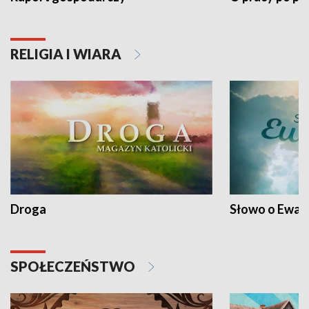
RELIGIA I WIARA
Droga
Słowo o Ewang
SPOŁECZEŃSTWO