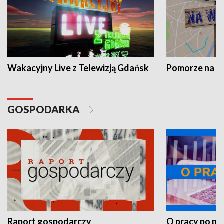
Wakacyjny Live z Telewizją Gdańsk
Pomorze na 
GOSPODARKA
Raport gospodarczy
O pracy po pr