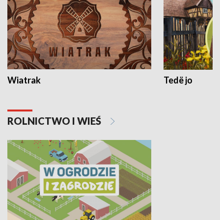
Wiatrak
Tedë jo
ROLNICTWO I WIEŚ