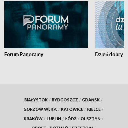
Forum Panoramy
Dzień dobry t
BIAŁYSTOK
/
BYDGOSZCZ
/
GDAŃSK
/
GORZÓW WLKP.
/
KATOWICE
/
KIELCE
/
KRAKÓW
/
LUBLIN
/
ŁÓDŹ
/
OLSZTYN
/