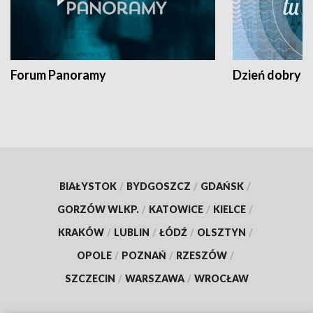
Forum Panoramy
Dzień dobry t
BIAŁYSTOK
/
BYDGOSZCZ
/
GDAŃSK
/
GORZÓW WLKP.
/
KATOWICE
/
KIELCE
/
KRAKÓW
/
LUBLIN
/
ŁÓDŹ
/
OLSZTYN
/
OPOLE
/
POZNAŃ
/
RZESZÓW
/
SZCZECIN
/
WARSZAWA
/
WROCŁAW