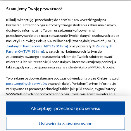
Szanujemy Twoją prywatność
Dołącz do nas:
Kliknij "Akceptuję i przechodzę do serwisu", aby wyrazić zgody na
korzystanie z technologii automatycznego śledzenia i zbierania danych,
TVP
dostęp do informacji na Twoim urządzeniu końcowym i ich
Abonament TVP
przechowywanie oraz na przetwarzanie Twoich danych osobowych przez
Regulamin TVP
nas, czyli Telewizję Polską S.A. w likwidacji (zwaną dalej również „TVP”),
Emisja w TVP
Zaufanych Partnerów z IAB* (1201 firm)
oraz pozostałych
Zaufanych
Polityka prywatności
Partnerów TVP (93 firm)
, w celach marketingowych (w tym do
Centrum informacji TVP
Moje zgody
zautomatyzowanego dopasowania reklam do Twoich zainteresowań i
mierzenia ich skuteczności) i pozostałych, które wskazujemy poniżej, a
Naziemna Telewizja Cyfrowa
Pomoc
także zgody na udostępnianie przez nas identyfikatora PPID do Google.
Sklep TVP
Biuro reklamy
Twoje dane osobowe zbierane podczas odwiedzania przez Ciebie naszych
Rada Programowa
poszczególnych serwisów
zwanych dalej „Portalem”, w tym informacje
Kontakt
zapisywane za pomocą technologii takich jak: pliki cookie, sygnalizatory
System NOS
WWW lub innych podobnych technologii umożliwiających świadczenie
dopasowanych i bezpiecznych usług, personalizację treści oraz reklam,
Informacje o nadawcy
Kanały
udostępnianie funkcji mediów społecznościowych oraz analizowanie
Akceptuję i przechodzę do serwisu
ruchu w Internecie.
Program dla prasy
©2026 Telewizja Polska S.A. w likwidacji
Biuro Reklamy
Twoje dane osobowe zbierane podczas odwiedzania przez Ciebie
Ustawienia zaawansowane
poszczególnych serwisów
na Portalu, takie jak adresy IP, identyfikatory
Ogłoszenie przetargowe