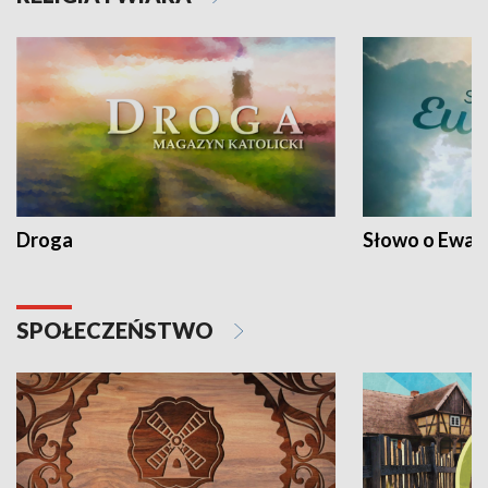
Droga
Słowo o Ewang
SPOŁECZEŃSTWO