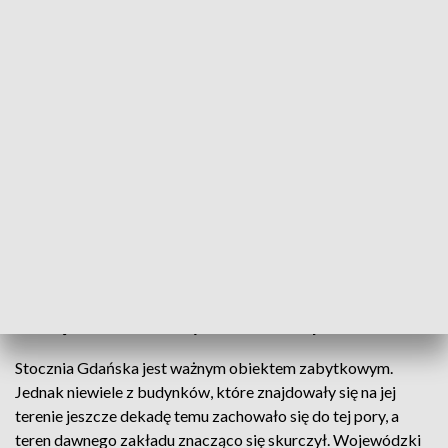
Wstrzymane budowy na Młodym Mieście
Wojewódzki Konserwator Zabytków rozszerzył
chroniony obszar terenów stoczniowych o kolejne
działki. Ta decyzja utrudnia życie deweloperom,
którzy uzyskali już pozwolenia na budowę. Teraz
muszą czasowo wstrzymać wszelkie prace
Stocznia Gdańska jest ważnym obiektem zabytkowym.
Jednak niewiele z budynków, które znajdowały się na jej
terenie jeszcze dekadę temu zachowało się do tej pory, a
teren dawnego zakładu znacząco się skurczył. Wojewódzki