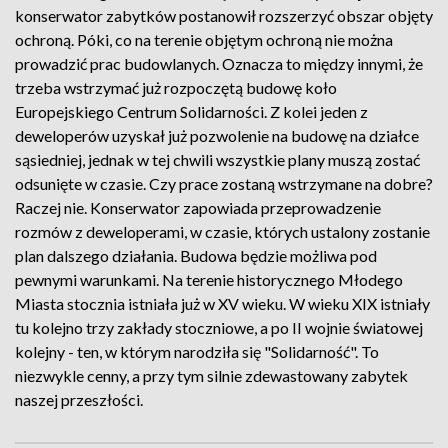
konserwator zabytków postanowił rozszerzyć obszar objęty
ochroną. Póki, co na terenie objętym ochroną nie można
prowadzić prac budowlanych. Oznacza to między innymi, że
trzeba wstrzymać już rozpoczętą budowę koło
Europejskiego Centrum Solidarności. Z kolei jeden z
deweloperów uzyskał już pozwolenie na budowę na działce
sąsiedniej, jednak w tej chwili wszystkie plany muszą zostać
odsunięte w czasie. Czy prace zostaną wstrzymane na dobre?
Raczej nie. Konserwator zapowiada przeprowadzenie
rozmów z deweloperami, w czasie, których ustalony zostanie
plan dalszego działania. Budowa będzie możliwa pod
pewnymi warunkami. Na terenie historycznego Młodego
Miasta stocznia istniała już w XV wieku. W wieku XIX istniały
tu kolejno trzy zakłady stoczniowe, a po II wojnie światowej
kolejny - ten, w którym narodziła się "Solidarność". To
niezwykle cenny, a przy tym silnie zdewastowany zabytek
naszej przeszłości.