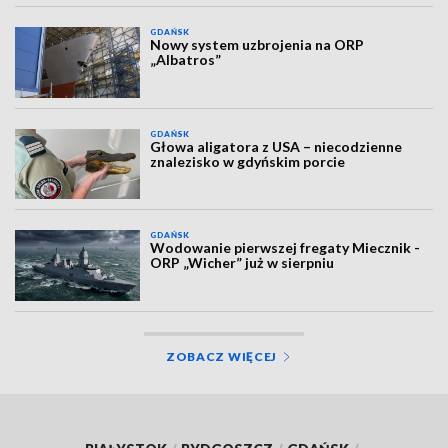
GDAŃSK
Nowy system uzbrojenia na ORP
„Albatros”
GDAŃSK
Głowa aligatora z USA – niecodzienne
znalezisko w gdyńskim porcie
GDAŃSK
Wodowanie pierwszej fregaty Miecznik -
ORP „Wicher” już w sierpniu
ZOBACZ WIĘCEJ