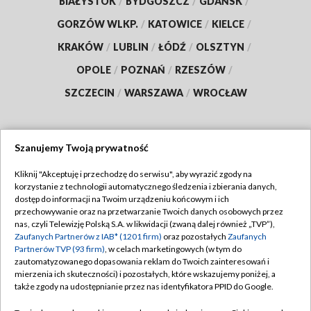
BIAŁYSTOK
/
BYDGOSZCZ
/
GDAŃSK
/
GORZÓW WLKP.
/
KATOWICE
/
KIELCE
/
KRAKÓW
/
LUBLIN
/
ŁÓDŹ
/
OLSZTYN
/
OPOLE
/
POZNAŃ
/
RZESZÓW
/
SZCZECIN
/
WARSZAWA
/
WROCŁAW
Szanujemy Twoją prywatność
Dołącz do nas:
Kliknij "Akceptuję i przechodzę do serwisu", aby wyrazić zgody na
korzystanie z technologii automatycznego śledzenia i zbierania danych,
TVP
dostęp do informacji na Twoim urządzeniu końcowym i ich
Abonament TVP
przechowywanie oraz na przetwarzanie Twoich danych osobowych przez
Regulamin TVP
nas, czyli Telewizję Polską S.A. w likwidacji (zwaną dalej również „TVP”),
Emisja w TVP
Polityka prywatności
Zaufanych Partnerów z IAB* (1201 firm)
oraz pozostałych
Zaufanych
Partnerów TVP (93 firm)
, w celach marketingowych (w tym do
Centrum informacji TVP
Moje zgody
zautomatyzowanego dopasowania reklam do Twoich zainteresowań i
mierzenia ich skuteczności) i pozostałych, które wskazujemy poniżej, a
Naziemna Telewizja Cyfrowa
Pomoc
także zgody na udostępnianie przez nas identyfikatora PPID do Google.
Sklep TVP
Biuro reklamy