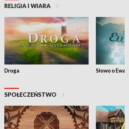
RELIGIA I WIARA
Droga
Słowo o Ewang
SPOŁECZEŃSTWO