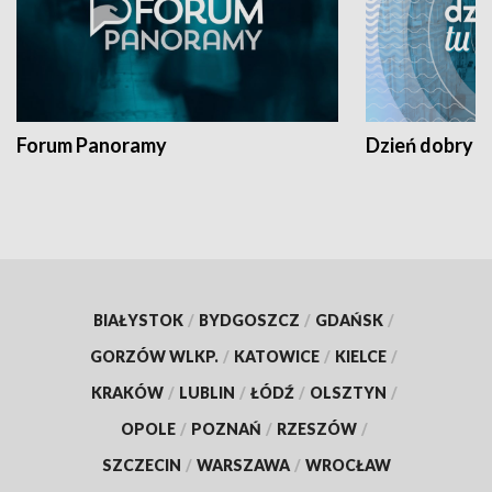
Forum Panoramy
Dzień dobry t
BIAŁYSTOK
/
BYDGOSZCZ
/
GDAŃSK
/
GORZÓW WLKP.
/
KATOWICE
/
KIELCE
/
KRAKÓW
/
LUBLIN
/
ŁÓDŹ
/
OLSZTYN
/
OPOLE
/
POZNAŃ
/
RZESZÓW
/
SZCZECIN
/
WARSZAWA
/
WROCŁAW