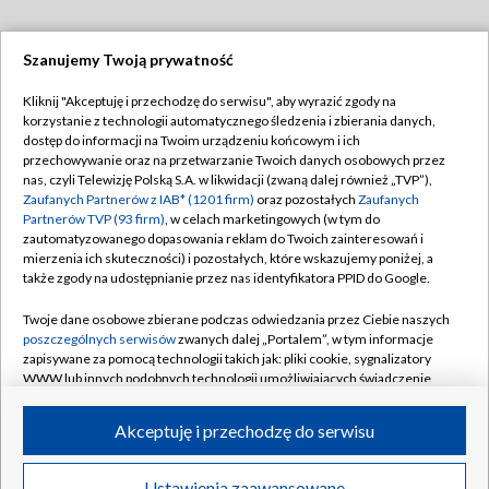
Szanujemy Twoją prywatność
Dołącz do nas:
Kliknij "Akceptuję i przechodzę do serwisu", aby wyrazić zgody na
korzystanie z technologii automatycznego śledzenia i zbierania danych,
TVP
dostęp do informacji na Twoim urządzeniu końcowym i ich
Abonament TVP
przechowywanie oraz na przetwarzanie Twoich danych osobowych przez
Regulamin TVP
nas, czyli Telewizję Polską S.A. w likwidacji (zwaną dalej również „TVP”),
Emisja w TVP
Zaufanych Partnerów z IAB* (1201 firm)
oraz pozostałych
Zaufanych
Polityka prywatności
Partnerów TVP (93 firm)
, w celach marketingowych (w tym do
Centrum informacji TVP
Moje zgody
zautomatyzowanego dopasowania reklam do Twoich zainteresowań i
mierzenia ich skuteczności) i pozostałych, które wskazujemy poniżej, a
Naziemna Telewizja Cyfrowa
Pomoc
także zgody na udostępnianie przez nas identyfikatora PPID do Google.
Sklep TVP
Biuro reklamy
Twoje dane osobowe zbierane podczas odwiedzania przez Ciebie naszych
Rada Programowa
poszczególnych serwisów
zwanych dalej „Portalem”, w tym informacje
Kontakt
zapisywane za pomocą technologii takich jak: pliki cookie, sygnalizatory
System NOS
WWW lub innych podobnych technologii umożliwiających świadczenie
dopasowanych i bezpiecznych usług, personalizację treści oraz reklam,
Informacje o nadawcy
Kanały
udostępnianie funkcji mediów społecznościowych oraz analizowanie
Akceptuję i przechodzę do serwisu
ruchu w Internecie.
Program dla prasy
©2026 Telewizja Polska S.A. w likwidacji
Biuro Reklamy
Twoje dane osobowe zbierane podczas odwiedzania przez Ciebie
Ustawienia zaawansowane