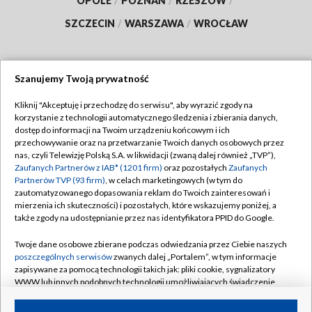
OPOLE
/
POZNAŃ
/
RZESZÓW
/
SZCZECIN
/
WARSZAWA
/
WROCŁAW
Szanujemy Twoją prywatność
Dołącz do nas:
Kliknij "Akceptuję i przechodzę do serwisu", aby wyrazić zgody na
korzystanie z technologii automatycznego śledzenia i zbierania danych,
TVP
dostęp do informacji na Twoim urządzeniu końcowym i ich
Abonament TVP
przechowywanie oraz na przetwarzanie Twoich danych osobowych przez
Regulamin TVP
nas, czyli Telewizję Polską S.A. w likwidacji (zwaną dalej również „TVP”),
Emisja w TVP
Zaufanych Partnerów z IAB* (1201 firm)
oraz pozostałych
Zaufanych
Polityka prywatności
Partnerów TVP (93 firm)
, w celach marketingowych (w tym do
Centrum informacji TVP
Moje zgody
zautomatyzowanego dopasowania reklam do Twoich zainteresowań i
mierzenia ich skuteczności) i pozostałych, które wskazujemy poniżej, a
Naziemna Telewizja Cyfrowa
Pomoc
także zgody na udostępnianie przez nas identyfikatora PPID do Google.
Sklep TVP
Biuro reklamy
Twoje dane osobowe zbierane podczas odwiedzania przez Ciebie naszych
Rada Programowa
poszczególnych serwisów
zwanych dalej „Portalem”, w tym informacje
Kontakt
zapisywane za pomocą technologii takich jak: pliki cookie, sygnalizatory
System NOS
WWW lub innych podobnych technologii umożliwiających świadczenie
dopasowanych i bezpiecznych usług, personalizację treści oraz reklam,
Informacje o nadawcy
Kanały
udostępnianie funkcji mediów społecznościowych oraz analizowanie