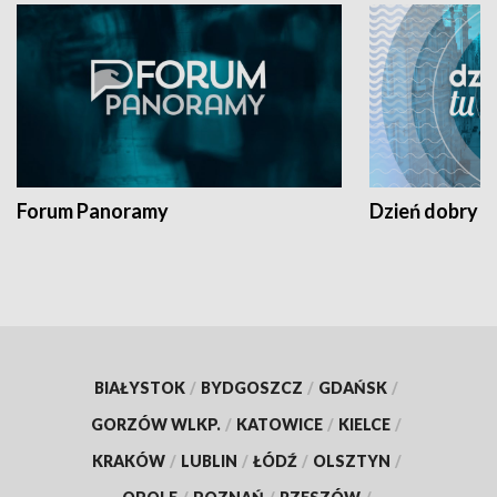
Forum Panoramy
Dzień dobry t
BIAŁYSTOK
/
BYDGOSZCZ
/
GDAŃSK
/
GORZÓW WLKP.
/
KATOWICE
/
KIELCE
/
KRAKÓW
/
LUBLIN
/
ŁÓDŹ
/
OLSZTYN
/