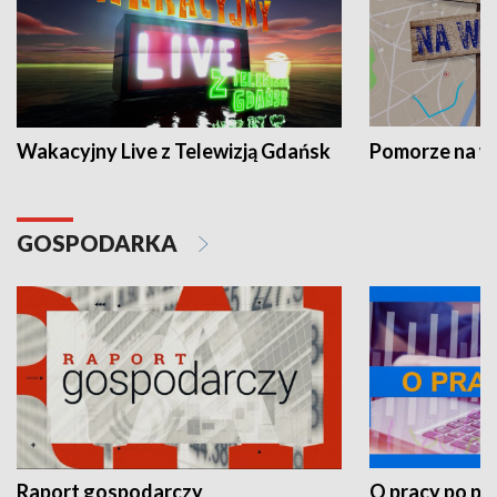
Wakacyjny Live z Telewizją Gdańsk
Pomorze na 
GOSPODARKA
Raport gospodarczy
O pracy po pr