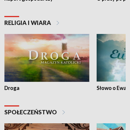
RELIGIA I WIARA
Droga
Słowo o Ewang
SPOŁECZEŃSTWO