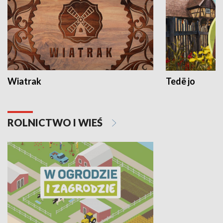
Wiatrak
Tedë jo
ROLNICTWO I WIEŚ