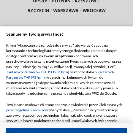
OPOLE
/
POZNAŃ
/
RZESZÓW
/
SZCZECIN
/
WARSZAWA
/
WROCŁAW
Szanujemy Twoją prywatność
Dołącz do nas:
Kliknij "Akceptuję i przechodzę do serwisu", aby wyrazić zgody na
korzystanie z technologii automatycznego śledzenia i zbierania danych,
TVP
dostęp do informacji na Twoim urządzeniu końcowym i ich
Abonament TVP
przechowywanie oraz na przetwarzanie Twoich danych osobowych przez
Regulamin TVP
nas, czyli Telewizję Polską S.A. w likwidacji (zwaną dalej również „TVP”),
Emisja w TVP
Polityka prywatności
Zaufanych Partnerów z IAB* (1201 firm)
oraz pozostałych
Zaufanych
Partnerów TVP (93 firm)
, w celach marketingowych (w tym do
Centrum informacji TVP
Moje zgody
zautomatyzowanego dopasowania reklam do Twoich zainteresowań i
mierzenia ich skuteczności) i pozostałych, które wskazujemy poniżej, a
Naziemna Telewizja Cyfrowa
Pomoc
także zgody na udostępnianie przez nas identyfikatora PPID do Google.
Sklep TVP
Biuro reklamy
Twoje dane osobowe zbierane podczas odwiedzania przez Ciebie naszych
Rada Programowa
Kontakt
poszczególnych serwisów
zwanych dalej „Portalem”, w tym informacje
zapisywane za pomocą technologii takich jak: pliki cookie, sygnalizatory
System NOS
WWW lub innych podobnych technologii umożliwiających świadczenie
dopasowanych i bezpiecznych usług, personalizację treści oraz reklam,
Informacje o nadawcy
Kanały
udostępnianie funkcji mediów społecznościowych oraz analizowanie