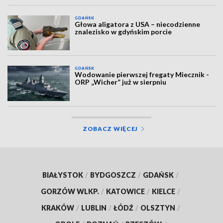
GDAŃSK
Głowa aligatora z USA – niecodzienne
znalezisko w gdyńskim porcie
GDAŃSK
Wodowanie pierwszej fregaty Miecznik -
ORP „Wicher” już w sierpniu
ZOBACZ WIĘCEJ
BIAŁYSTOK
/
BYDGOSZCZ
/
GDAŃSK
/
GORZÓW WLKP.
/
KATOWICE
/
KIELCE
/
KRAKÓW
/
LUBLIN
/
ŁÓDŹ
/
OLSZTYN
/