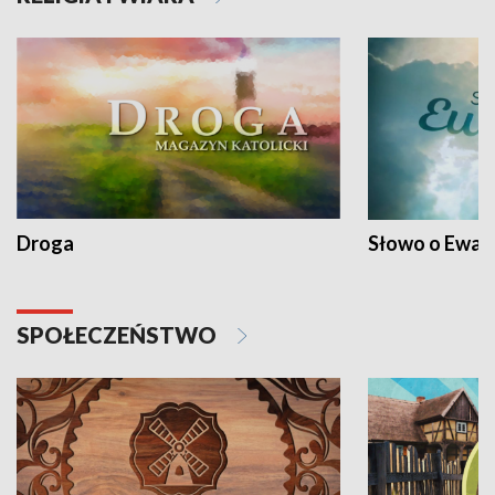
Droga
Słowo o Ewang
SPOŁECZEŃSTWO