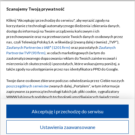
Szanujemy Twoją prywatność
Dołącz do nas:
Kliknij "Akceptuję i przechodzę do serwisu", aby wyrazić zgody na
korzystanie z technologii automatycznego śledzenia i zbierania danych,
TVP
dostęp do informacji na Twoim urządzeniu końcowym i ich
Abonament TVP
przechowywanie oraz na przetwarzanie Twoich danych osobowych przez
Regulamin TVP
nas, czyli Telewizję Polską S.A. w likwidacji (zwaną dalej również „TVP”),
Emisja w TVP
Zaufanych Partnerów z IAB* (1201 firm)
oraz pozostałych
Zaufanych
Polityka prywatności
Partnerów TVP (93 firm)
, w celach marketingowych (w tym do
Centrum informacji TVP
Moje zgody
zautomatyzowanego dopasowania reklam do Twoich zainteresowań i
mierzenia ich skuteczności) i pozostałych, które wskazujemy poniżej, a
Naziemna Telewizja Cyfrowa
Pomoc
także zgody na udostępnianie przez nas identyfikatora PPID do Google.
Sklep TVP
Biuro reklamy
Twoje dane osobowe zbierane podczas odwiedzania przez Ciebie naszych
Rada Programowa
poszczególnych serwisów
zwanych dalej „Portalem”, w tym informacje
Kontakt
zapisywane za pomocą technologii takich jak: pliki cookie, sygnalizatory
System NOS
WWW lub innych podobnych technologii umożliwiających świadczenie
dopasowanych i bezpiecznych usług, personalizację treści oraz reklam,
Informacje o nadawcy
Kanały
udostępnianie funkcji mediów społecznościowych oraz analizowanie
Akceptuję i przechodzę do serwisu
ruchu w Internecie.
Program dla prasy
©2026 Telewizja Polska S.A. w likwidacji
Biuro Reklamy
Twoje dane osobowe zbierane podczas odwiedzania przez Ciebie
Ustawienia zaawansowane
poszczególnych serwisów
na Portalu, takie jak adresy IP, identyfikatory
Ogłoszenie przetargowe