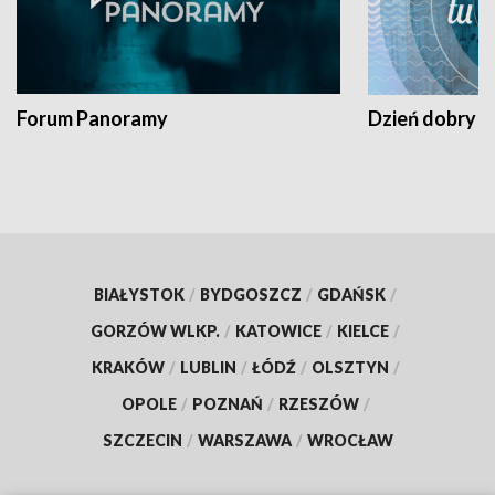
Forum Panoramy
Dzień dobry t
BIAŁYSTOK
/
BYDGOSZCZ
/
GDAŃSK
/
GORZÓW WLKP.
/
KATOWICE
/
KIELCE
/
KRAKÓW
/
LUBLIN
/
ŁÓDŹ
/
OLSZTYN
/
OPOLE
/
POZNAŃ
/
RZESZÓW
/
SZCZECIN
/
WARSZAWA
/
WROCŁAW