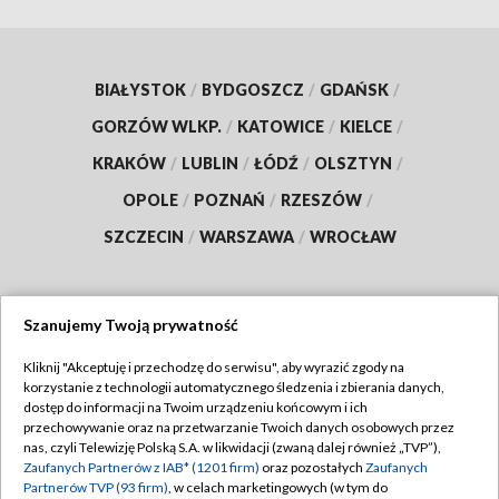
BIAŁYSTOK
/
BYDGOSZCZ
/
GDAŃSK
/
GORZÓW WLKP.
/
KATOWICE
/
KIELCE
/
KRAKÓW
/
LUBLIN
/
ŁÓDŹ
/
OLSZTYN
/
OPOLE
/
POZNAŃ
/
RZESZÓW
/
SZCZECIN
/
WARSZAWA
/
WROCŁAW
Szanujemy Twoją prywatność
Dołącz do nas:
Kliknij "Akceptuję i przechodzę do serwisu", aby wyrazić zgody na
korzystanie z technologii automatycznego śledzenia i zbierania danych,
TVP
dostęp do informacji na Twoim urządzeniu końcowym i ich
Abonament TVP
przechowywanie oraz na przetwarzanie Twoich danych osobowych przez
Regulamin TVP
nas, czyli Telewizję Polską S.A. w likwidacji (zwaną dalej również „TVP”),
Emisja w TVP
Polityka prywatności
Zaufanych Partnerów z IAB* (1201 firm)
oraz pozostałych
Zaufanych
Partnerów TVP (93 firm)
, w celach marketingowych (w tym do