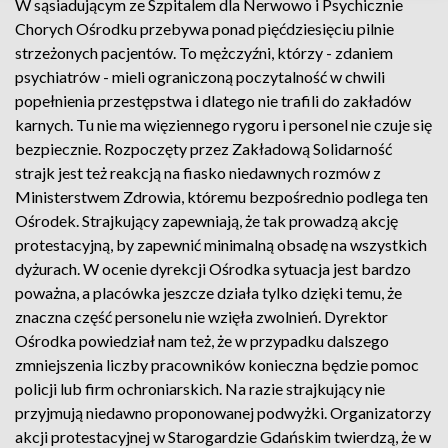
W sąsiadującym ze Szpitalem dla Nerwowo i Psychicznie
Chorych Ośrodku przebywa ponad pięćdziesięciu pilnie
strzeżonych pacjentów. To mężczyźni, którzy - zdaniem
psychiatrów - mieli ograniczoną poczytalność w chwili
popełnienia przestępstwa i dlatego nie trafili do zakładów
karnych. Tu nie ma więziennego rygoru i personel nie czuje się
bezpiecznie. Rozpoczęty przez Zakładową Solidarność
strajk jest też reakcją na fiasko niedawnych rozmów z
Ministerstwem Zdrowia, któremu bezpośrednio podlega ten
Ośrodek. Strajkujący zapewniają, że tak prowadzą akcję
protestacyjną, by zapewnić minimalną obsadę na wszystkich
dyżurach. W ocenie dyrekcji Ośrodka sytuacja jest bardzo
poważna, a placówka jeszcze działa tylko dzięki temu, że
znaczna część personelu nie wzięła zwolnień. Dyrektor
Ośrodka powiedział nam też, że w przypadku dalszego
zmniejszenia liczby pracowników konieczna będzie pomoc
policji lub firm ochroniarskich. Na razie strajkujący nie
przyjmują niedawno proponowanej podwyżki. Organizatorzy
akcji protestacyjnej w Starogardzie Gdańskim twierdzą, że w