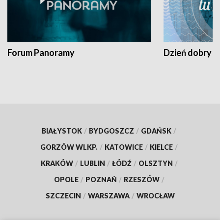
Forum Panoramy
Dzień dobry t
BIAŁYSTOK
/
BYDGOSZCZ
/
GDAŃSK
/
GORZÓW WLKP.
/
KATOWICE
/
KIELCE
/
KRAKÓW
/
LUBLIN
/
ŁÓDŹ
/
OLSZTYN
/
OPOLE
/
POZNAŃ
/
RZESZÓW
/
SZCZECIN
/
WARSZAWA
/
WROCŁAW