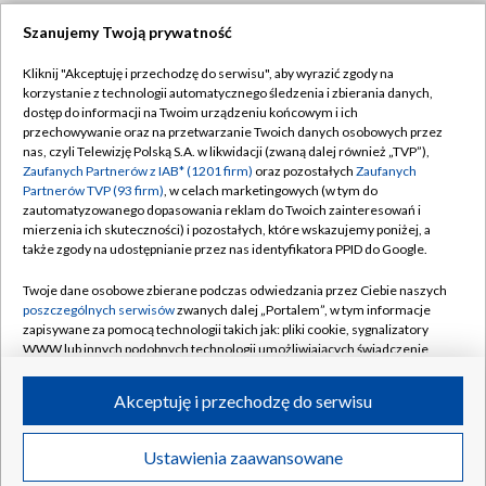
Szanujemy Twoją prywatność
Dołącz do nas:
Kliknij "Akceptuję i przechodzę do serwisu", aby wyrazić zgody na
korzystanie z technologii automatycznego śledzenia i zbierania danych,
TVP
dostęp do informacji na Twoim urządzeniu końcowym i ich
Abonament TVP
przechowywanie oraz na przetwarzanie Twoich danych osobowych przez
Regulamin TVP
nas, czyli Telewizję Polską S.A. w likwidacji (zwaną dalej również „TVP”),
Emisja w TVP
Zaufanych Partnerów z IAB* (1201 firm)
oraz pozostałych
Zaufanych
Polityka prywatności
Partnerów TVP (93 firm)
, w celach marketingowych (w tym do
Centrum informacji TVP
Moje zgody
zautomatyzowanego dopasowania reklam do Twoich zainteresowań i
mierzenia ich skuteczności) i pozostałych, które wskazujemy poniżej, a
Naziemna Telewizja Cyfrowa
Pomoc
także zgody na udostępnianie przez nas identyfikatora PPID do Google.
Sklep TVP
Biuro reklamy
Twoje dane osobowe zbierane podczas odwiedzania przez Ciebie naszych
Rada Programowa
poszczególnych serwisów
zwanych dalej „Portalem”, w tym informacje
Kontakt
zapisywane za pomocą technologii takich jak: pliki cookie, sygnalizatory
System NOS
WWW lub innych podobnych technologii umożliwiających świadczenie
dopasowanych i bezpiecznych usług, personalizację treści oraz reklam,
Informacje o nadawcy
Kanały
udostępnianie funkcji mediów społecznościowych oraz analizowanie
Akceptuję i przechodzę do serwisu
ruchu w Internecie.
Program dla prasy
©2026 Telewizja Polska S.A. w likwidacji
Biuro Reklamy
Twoje dane osobowe zbierane podczas odwiedzania przez Ciebie
Ustawienia zaawansowane
poszczególnych serwisów
na Portalu, takie jak adresy IP, identyfikatory
Ogłoszenie przetargowe