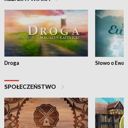
Droga
Słowo o Ewang
SPOŁECZEŃSTWO