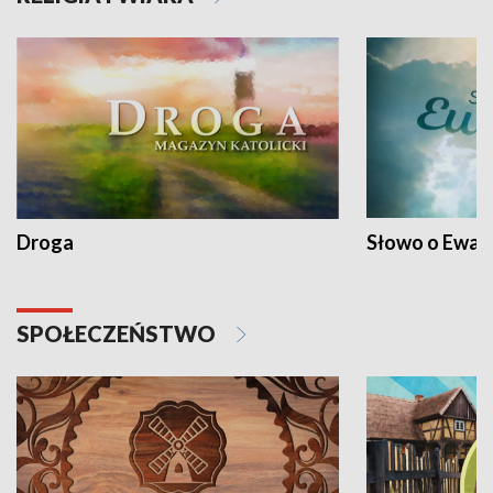
Droga
Słowo o Ewang
SPOŁECZEŃSTWO