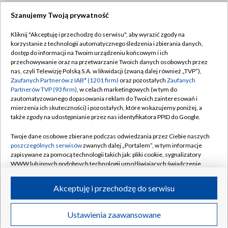
Szanujemy Twoją prywatność
Dołącz do nas:
Kliknij "Akceptuję i przechodzę do serwisu", aby wyrazić zgody na
korzystanie z technologii automatycznego śledzenia i zbierania danych,
TVP
dostęp do informacji na Twoim urządzeniu końcowym i ich
Abonament TVP
przechowywanie oraz na przetwarzanie Twoich danych osobowych przez
Regulamin TVP
nas, czyli Telewizję Polską S.A. w likwidacji (zwaną dalej również „TVP”),
Emisja w TVP
Zaufanych Partnerów z IAB* (1201 firm)
oraz pozostałych
Zaufanych
Polityka prywatności
Partnerów TVP (93 firm)
, w celach marketingowych (w tym do
Centrum informacji TVP
Moje zgody
zautomatyzowanego dopasowania reklam do Twoich zainteresowań i
mierzenia ich skuteczności) i pozostałych, które wskazujemy poniżej, a
Naziemna Telewizja Cyfrowa
Pomoc
także zgody na udostępnianie przez nas identyfikatora PPID do Google.
Sklep TVP
Biuro reklamy
Twoje dane osobowe zbierane podczas odwiedzania przez Ciebie naszych
Rada Programowa
poszczególnych serwisów
zwanych dalej „Portalem”, w tym informacje
Kontakt
zapisywane za pomocą technologii takich jak: pliki cookie, sygnalizatory
System NOS
WWW lub innych podobnych technologii umożliwiających świadczenie
dopasowanych i bezpiecznych usług, personalizację treści oraz reklam,
Informacje o nadawcy
Kanały
udostępnianie funkcji mediów społecznościowych oraz analizowanie
Akceptuję i przechodzę do serwisu
ruchu w Internecie.
Program dla prasy
©2026 Telewizja Polska S.A. w likwidacji
Biuro Reklamy
Twoje dane osobowe zbierane podczas odwiedzania przez Ciebie
Ustawienia zaawansowane
poszczególnych serwisów
na Portalu, takie jak adresy IP, identyfikatory
Ogłoszenie przetargowe