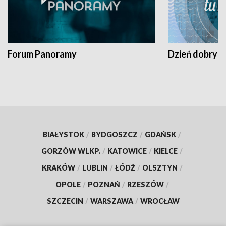
Forum Panoramy
Dzień dobry t
BIAŁYSTOK
/
BYDGOSZCZ
/
GDAŃSK
/
GORZÓW WLKP.
/
KATOWICE
/
KIELCE
/
KRAKÓW
/
LUBLIN
/
ŁÓDŹ
/
OLSZTYN
/
OPOLE
/
POZNAŃ
/
RZESZÓW
/
SZCZECIN
/
WARSZAWA
/
WROCŁAW