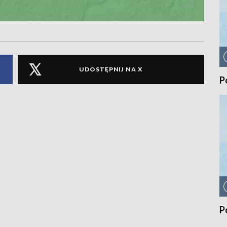
UDOSTĘPNIJ NA X
P
P