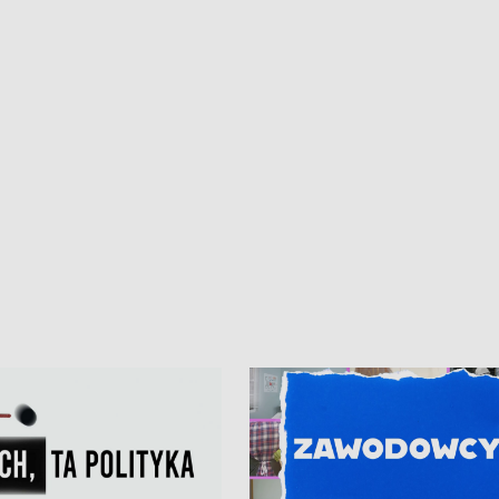
ur de Pologne
kibiców na trasie przejazdu peleton
Tour de Pologne przez Kaszuby