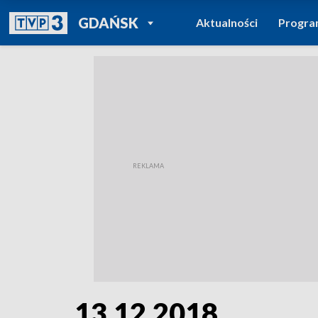
POWRÓT DO
GDAŃSK
Aktualności
Progr
TVP REGIONY
13.12.2018