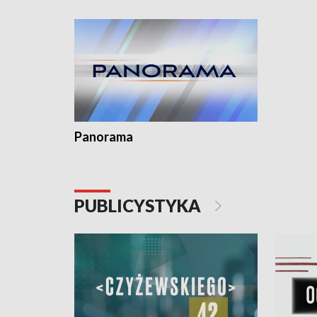
kardiologiczny dla Puckiego Szpitala • Na
witali To
Pomorzu znów rekordowe upały
Panorama
PUBLICYSTYKA