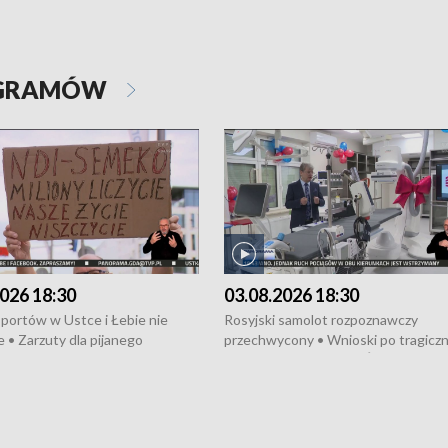
OGRAMÓW
026 18:30
03.08.2026 18:30
portów w Ustce i Łebie nie
Rosyjski samolot rozpoznawczy
 • Zarzuty dla pijanego
przechwycony • Wnioski po tragicz
ciągnika • Protest
pożarze na działkach • Śledztwo po
wanych przez dewelopera w
pożarze łodzi na Motławie • Urząd M
ilion zł dla dzieci z UCK od
wraca do Słupska • Kampania społe
ghters • Efekty wpisu Gdyni na
puckiego Hospicjum • Nagrody Fest
ESCO • Kaszubscy kuczerzy
Szekspirowskiego rozdane • Tysiąc