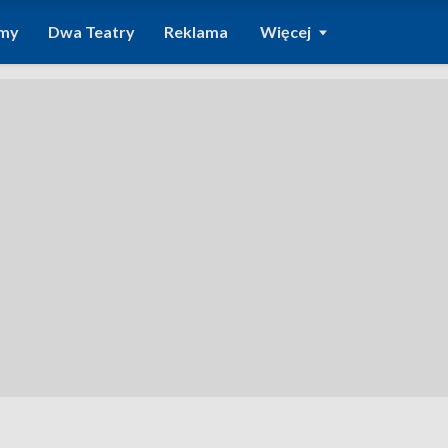
amy
Dwa Teatry
Reklama
Więcej