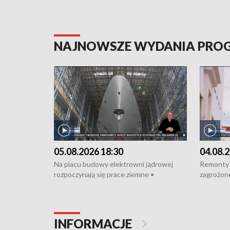
NAJNOWSZE WYDANIA PR
05.08.2026 18:30
04.08.2
Na placu budowy elektrowni jądrowej
Remonty 
rozpoczynają się prace ziemne •
zagrożone
Podpisano umowę na budowę obwodnicy
kierowcy 
Starogardu Gdańskiego • Za kilka dni
poszkodo
wodowanie ORP „Wicher” • 18 milionów
Gdyni • M
złotych na inwestycje w szkołach w Rumi
Cancer Fi
INFORMACJE
i Wejherowie • Nowy sprzęt
Listę UN