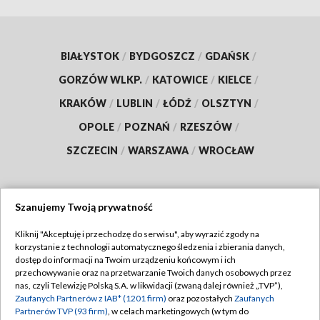
BIAŁYSTOK
/
BYDGOSZCZ
/
GDAŃSK
/
GORZÓW WLKP.
/
KATOWICE
/
KIELCE
/
KRAKÓW
/
LUBLIN
/
ŁÓDŹ
/
OLSZTYN
/
OPOLE
/
POZNAŃ
/
RZESZÓW
/
SZCZECIN
/
WARSZAWA
/
WROCŁAW
Szanujemy Twoją prywatność
Dołącz do nas:
Kliknij "Akceptuję i przechodzę do serwisu", aby wyrazić zgody na
korzystanie z technologii automatycznego śledzenia i zbierania danych,
TVP
dostęp do informacji na Twoim urządzeniu końcowym i ich
Abonament TVP
przechowywanie oraz na przetwarzanie Twoich danych osobowych przez
Regulamin TVP
nas, czyli Telewizję Polską S.A. w likwidacji (zwaną dalej również „TVP”),
Emisja w TVP
Polityka prywatności
Zaufanych Partnerów z IAB* (1201 firm)
oraz pozostałych
Zaufanych
Partnerów TVP (93 firm)
, w celach marketingowych (w tym do
Centrum informacji TVP