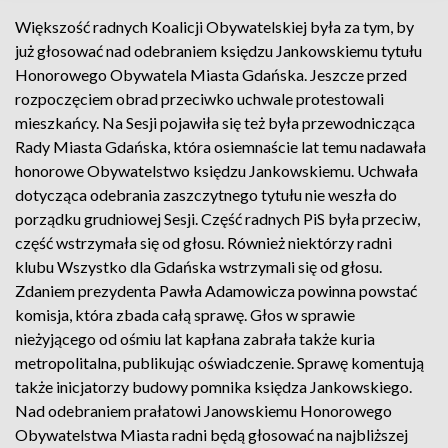
Większość radnych Koalicji Obywatelskiej była za tym, by
już głosować nad odebraniem księdzu Jankowskiemu tytułu
Honorowego Obywatela Miasta Gdańska. Jeszcze przed
rozpoczęciem obrad przeciwko uchwale protestowali
mieszkańcy. Na Sesji pojawiła się też była przewodnicząca
Rady Miasta Gdańska, która osiemnaście lat temu nadawała
honorowe Obywatelstwo księdzu Jankowskiemu. Uchwała
dotycząca odebrania zaszczytnego tytułu nie weszła do
porządku grudniowej Sesji. Część radnych PiS była przeciw,
część wstrzymała się od głosu. Również niektórzy radni
klubu Wszystko dla Gdańska wstrzymali się od głosu.
Zdaniem prezydenta Pawła Adamowicza powinna powstać
komisja, która zbada całą sprawę. Głos w sprawie
nieżyjącego od ośmiu lat kapłana zabrała także kuria
metropolitalna, publikując oświadczenie. Sprawę komentują
także inicjatorzy budowy pomnika księdza Jankowskiego.
Nad odebraniem prałatowi Janowskiemu Honorowego
Obywatelstwa Miasta radni będą głosować na najbliższej