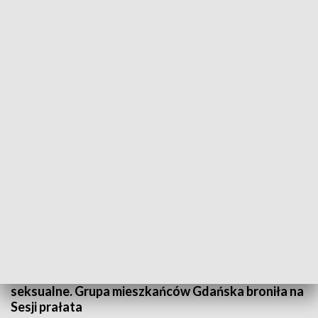
Na Sesji nie poruszono sprawy prałata
Mimo wcześniejszych zapowiedzi radni Gdańska nie
zajęli się na Sesji wnioskiem w sprawie pozbawienia
ks. Henryka Jankowskiego Honorowego
Obywatelstwa Miasta Gdańska. Wniosek złożył
Klub Koalicji Obywatelskiej, jednak decyzją
większości, uchwała nie została nawet
wprowadzona do porządku obrad. Dyskusja jest
efektem publikacji „Dużego Formatu”, w której
oskarżono prałata o pedofilię i molestowanie
seksualne. Grupa mieszkańców Gdańska broniła na
Sesji prałata