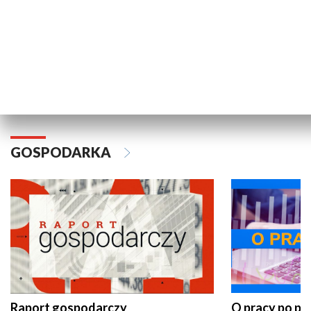
Wakacyjny Live z Telewizją Gdańsk
Pomorze na 
GOSPODARKA
Raport gospodarczy
O pracy po pr