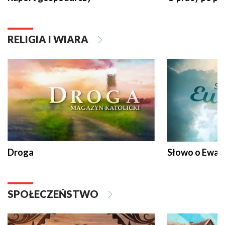
RELIGIA I WIARA
Droga
Słowo o Ewang
SPOŁECZEŃSTWO