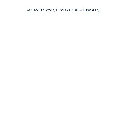
Program dla prasy
©2026 Telewizja Polska S.A. w likwidacji
Biuro Reklamy
Ogłoszenie przetargowe
Zgłoś program (ROPAT)
Serwis fotograficzny
Oferta Handlowa
Akademia Telewizyjna
Kariera w TVP
Merchandising (znaki)
Telegazeta ogłoszenia