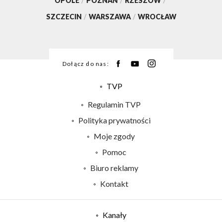
OPOLE
/
POZNAŃ
/
RZESZÓW
/
SZCZECIN
/
WARSZAWA
/
WROCŁAW
Dołącz do nas:
TVP
Abonament TVP
Regulamin TVP
Emisja w TVP
Polityka prywatności
Centrum informacji TVP
Moje zgody
Naziemna Telewizja Cyfrowa
Pomoc
Sklep TVP
Biuro reklamy
Rada Programowa
Kontakt
System NOS
Informacje o nadawcy
Kanały