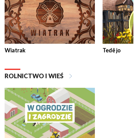
Wiatrak
Tedë jo
ROLNICTWO I WIEŚ