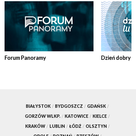
Forum Panoramy
Dzień dobry t
BIAŁYSTOK
/
BYDGOSZCZ
/
GDAŃSK
/
GORZÓW WLKP.
/
KATOWICE
/
KIELCE
/
KRAKÓW
/
LUBLIN
/
ŁÓDŹ
/
OLSZTYN
/