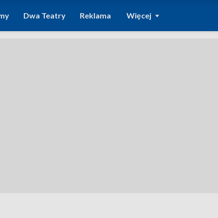
amy
Dwa Teatry
Reklama
Więcej