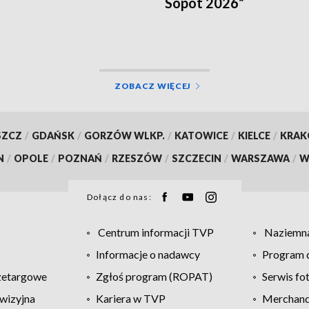
Sopot 2026”
ZOBACZ WIĘCEJ
SZCZ
/
GDAŃSK
/
GORZÓW WLKP.
/
KATOWICE
/
KIELCE
/
KRA
N
/
OPOLE
/
POZNAŃ
/
RZESZÓW
/
SZCZECIN
/
WARSZAWA
/
W
Dołącz do nas:
Centrum informacji TVP
Naziemna
Informacje o nadawcy
Program d
zetargowe
Zgłoś program (ROPAT)
Serwis fo
wizyjna
Kariera w TVP
Merchandi