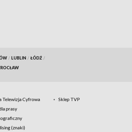
KÓW
/
LUBLIN
/
ŁÓDŹ
/
ROCŁAW
 Telewizja Cyfrowa
Sklep TVP
la prasy
tograficzny
sing (znaki)