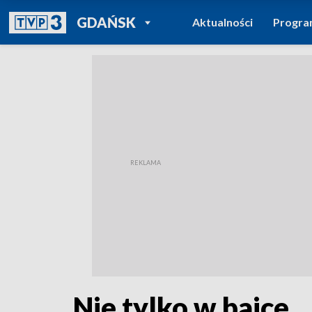
POWRÓT DO
GDAŃSK
Aktualności
Progr
TVP REGIONY
Nie tylko w bajce