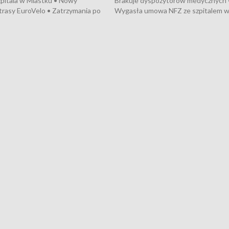
pitala w Miastku • Nowy
Brakuje dyspozytorów medycznych 
trasy EuroVelo • Zatrzymania po
Wygasła umowa NFZ ze szpitalem 
ościerzynie • Mieszkańcy
Miastku • Otwarto Morski Terminal
ą przeciwko budowie trasy
Przeładunkowy • Budowa morskiej 
wej • Kolejne konwoje
wiatrowej • Korki na gdańskich Sto
ne z Trójmiasta na Ukrainę •
Niebezpieczne zachowania na torac
ciewia na Jarmarku św.
Dziewięć nowych „trajtków” dla Gdy
• Gdynia z lat 30. w
ikonie