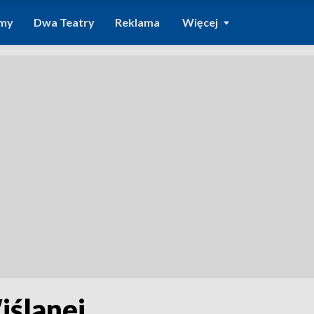
amy
Dwa Teatry
Reklama
Więcej
iślanej