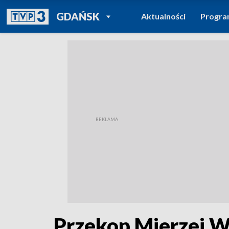
POWRÓT DO
GDAŃSK
Aktualności
Progr
TVP REGIONY
Przekop Mierzei W