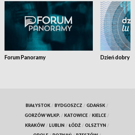
Forum Panoramy
Dzień dobry t
BIAŁYSTOK
/
BYDGOSZCZ
/
GDAŃSK
/
GORZÓW WLKP.
/
KATOWICE
/
KIELCE
/
KRAKÓW
/
LUBLIN
/
ŁÓDŹ
/
OLSZTYN
/