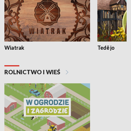
Wiatrak
Tedë jo
ROLNICTWO I WIEŚ