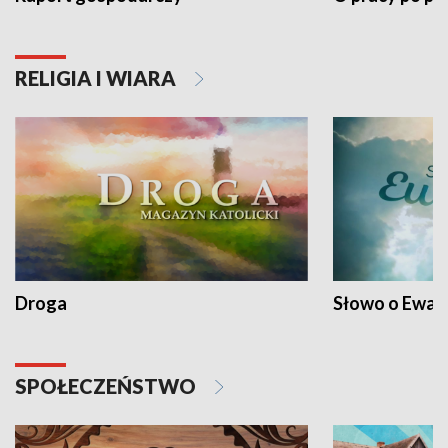
RELIGIA I WIARA
Droga
Słowo o Ewang
SPOŁECZEŃSTWO