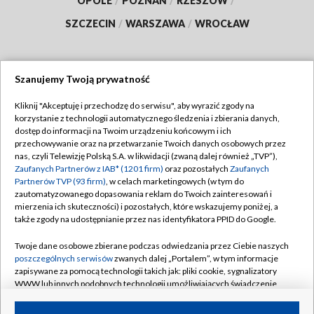
OPOLE
/
POZNAŃ
/
RZESZÓW
/
SZCZECIN
/
WARSZAWA
/
WROCŁAW
Szanujemy Twoją prywatność
Dołącz do nas:
Kliknij "Akceptuję i przechodzę do serwisu", aby wyrazić zgody na
korzystanie z technologii automatycznego śledzenia i zbierania danych,
TVP
dostęp do informacji na Twoim urządzeniu końcowym i ich
Abonament TVP
przechowywanie oraz na przetwarzanie Twoich danych osobowych przez
Regulamin TVP
nas, czyli Telewizję Polską S.A. w likwidacji (zwaną dalej również „TVP”),
Emisja w TVP
Zaufanych Partnerów z IAB* (1201 firm)
oraz pozostałych
Zaufanych
Polityka prywatności
Partnerów TVP (93 firm)
, w celach marketingowych (w tym do
Centrum informacji TVP
Moje zgody
zautomatyzowanego dopasowania reklam do Twoich zainteresowań i
mierzenia ich skuteczności) i pozostałych, które wskazujemy poniżej, a
Naziemna Telewizja Cyfrowa
Pomoc
także zgody na udostępnianie przez nas identyfikatora PPID do Google.
Sklep TVP
Biuro reklamy
Twoje dane osobowe zbierane podczas odwiedzania przez Ciebie naszych
Rada Programowa
poszczególnych serwisów
zwanych dalej „Portalem”, w tym informacje
Kontakt
zapisywane za pomocą technologii takich jak: pliki cookie, sygnalizatory
System NOS
WWW lub innych podobnych technologii umożliwiających świadczenie
dopasowanych i bezpiecznych usług, personalizację treści oraz reklam,
Informacje o nadawcy
Kanały
udostępnianie funkcji mediów społecznościowych oraz analizowanie