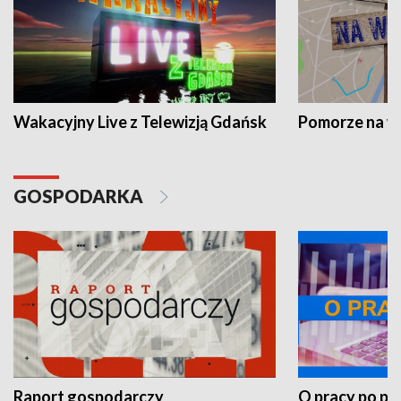
Wakacyjny Live z Telewizją Gdańsk
Pomorze na 
GOSPODARKA
Raport gospodarczy
O pracy po pr