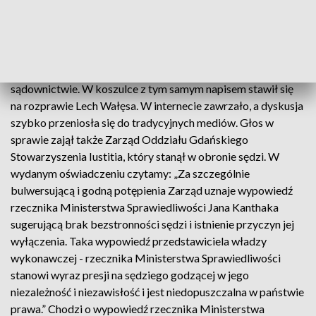
Już w trakcie rozprawy internauci udostępniali zdjęcie sędzi
Klawonn ubranej w koszulkę z napisem „Konstytucja”.
Koszulkę kojarzoną z Obywatelami RP i Komitetem Obrony
Demokracji oraz protestami przeciwko zmianom w polskim
sądownictwie. W koszulce z tym samym napisem stawił się
na rozprawie Lech Wałęsa. W internecie zawrzało, a dyskusja
szybko przeniosła się do tradycyjnych mediów. Głos w
sprawie zajął także Zarząd Oddziału Gdańskiego
Stowarzyszenia Iustitia, który stanął w obronie sędzi. W
wydanym oświadczeniu czytamy: „Za szczególnie
bulwersującą i godną potępienia Zarząd uznaje wypowiedź
rzecznika Ministerstwa Sprawiedliwości Jana Kanthaka
sugerującą brak bezstronności sędzi i istnienie przyczyn jej
wyłączenia. Taka wypowiedź przedstawiciela władzy
wykonawczej - rzecznika Ministerstwa Sprawiedliwości
stanowi wyraz presji na sędziego godzącej w jego
niezależność i niezawisłość i jest niedopuszczalna w państwie
prawa.” Chodzi o wypowiedź rzecznika Ministerstwa