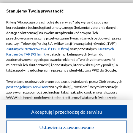
Szanujemy Twoją prywatność
Dołącz do nas:
Kliknij "Akceptuję i przechodzę do serwisu", aby wyrazić zgody na
korzystanie z technologii automatycznego śledzenia i zbierania danych,
TVP
dostęp do informacji na Twoim urządzeniu końcowym i ich
Abonament TVP
przechowywanie oraz na przetwarzanie Twoich danych osobowych przez
Regulamin TVP
nas, czyli Telewizję Polską S.A. w likwidacji (zwaną dalej również „TVP”),
Emisja w TVP
Polityka prywatności
Zaufanych Partnerów z IAB* (1201 firm)
oraz pozostałych
Zaufanych
Partnerów TVP (93 firm)
, w celach marketingowych (w tym do
Centrum informacji TVP
Moje zgody
zautomatyzowanego dopasowania reklam do Twoich zainteresowań i
mierzenia ich skuteczności) i pozostałych, które wskazujemy poniżej, a
Naziemna Telewizja Cyfrowa
Pomoc
także zgody na udostępnianie przez nas identyfikatora PPID do Google.
Sklep TVP
Biuro reklamy
Twoje dane osobowe zbierane podczas odwiedzania przez Ciebie naszych
Rada Programowa
Kontakt
poszczególnych serwisów
zwanych dalej „Portalem”, w tym informacje
zapisywane za pomocą technologii takich jak: pliki cookie, sygnalizatory
System NOS
WWW lub innych podobnych technologii umożliwiających świadczenie
dopasowanych i bezpiecznych usług, personalizację treści oraz reklam,
Informacje o nadawcy
Kanały
udostępnianie funkcji mediów społecznościowych oraz analizowanie
Akceptuję i przechodzę do serwisu
ruchu w Internecie.
Program dla prasy
©2026 Telewizja Polska S.A. w likwidacji
Biuro Reklamy
Twoje dane osobowe zbierane podczas odwiedzania przez Ciebie
Ustawienia zaawansowane
poszczególnych serwisów
na Portalu, takie jak adresy IP, identyfikatory