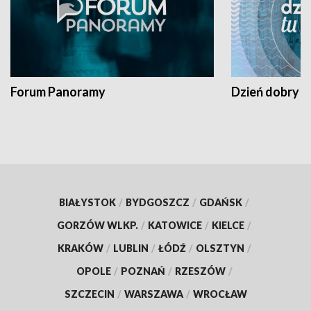
Forum Panoramy
Dzień dobry t
BIAŁYSTOK
/
BYDGOSZCZ
/
GDAŃSK
/
GORZÓW WLKP.
/
KATOWICE
/
KIELCE
/
KRAKÓW
/
LUBLIN
/
ŁÓDŹ
/
OLSZTYN
/
OPOLE
/
POZNAŃ
/
RZESZÓW
/
SZCZECIN
/
WARSZAWA
/
WROCŁAW