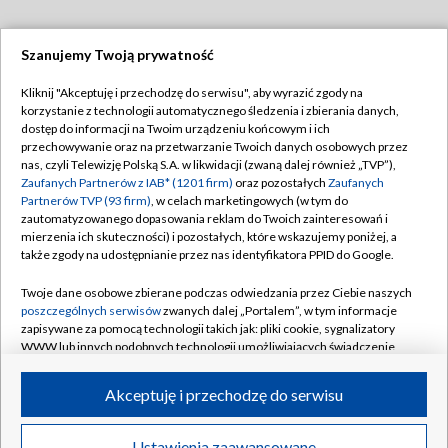
Szanujemy Twoją prywatność
Dołącz do nas:
Kliknij "Akceptuję i przechodzę do serwisu", aby wyrazić zgody na
korzystanie z technologii automatycznego śledzenia i zbierania danych,
TVP
dostęp do informacji na Twoim urządzeniu końcowym i ich
Abonament TVP
przechowywanie oraz na przetwarzanie Twoich danych osobowych przez
Regulamin TVP
nas, czyli Telewizję Polską S.A. w likwidacji (zwaną dalej również „TVP”),
Emisja w TVP
Zaufanych Partnerów z IAB* (1201 firm)
oraz pozostałych
Zaufanych
Polityka prywatności
Partnerów TVP (93 firm)
, w celach marketingowych (w tym do
Centrum informacji TVP
Moje zgody
zautomatyzowanego dopasowania reklam do Twoich zainteresowań i
mierzenia ich skuteczności) i pozostałych, które wskazujemy poniżej, a
Naziemna Telewizja Cyfrowa
Pomoc
także zgody na udostępnianie przez nas identyfikatora PPID do Google.
Sklep TVP
Biuro reklamy
Twoje dane osobowe zbierane podczas odwiedzania przez Ciebie naszych
Rada Programowa
poszczególnych serwisów
zwanych dalej „Portalem”, w tym informacje
Kontakt
zapisywane za pomocą technologii takich jak: pliki cookie, sygnalizatory
System NOS
WWW lub innych podobnych technologii umożliwiających świadczenie
dopasowanych i bezpiecznych usług, personalizację treści oraz reklam,
Informacje o nadawcy
Kanały
udostępnianie funkcji mediów społecznościowych oraz analizowanie
Akceptuję i przechodzę do serwisu
ruchu w Internecie.
Program dla prasy
©2026 Telewizja Polska S.A. w likwidacji
Biuro Reklamy
Twoje dane osobowe zbierane podczas odwiedzania przez Ciebie
Ustawienia zaawansowane