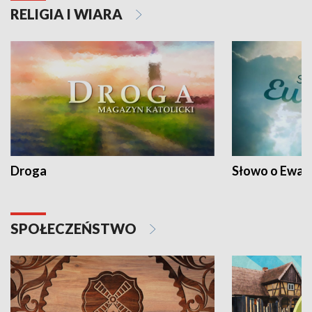
RELIGIA I WIARA
Droga
Słowo o Ewang
SPOŁECZEŃSTWO