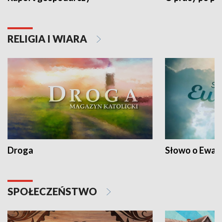
RELIGIA I WIARA
Droga
Słowo o Ewang
SPOŁECZEŃSTWO