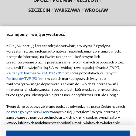
OPOLE
/
POZNAŃ
/
RZESZÓW
/
SZCZECIN
/
WARSZAWA
/
WROCŁAW
Szanujemy Twoją prywatność
Dołącz do nas:
Kliknij "Akceptuję i przechodzę do serwisu", aby wyrazić zgody na
korzystanie z technologii automatycznego śledzenia i zbierania danych,
TVP
dostęp do informacji na Twoim urządzeniu końcowym i ich
Abonament TVP
przechowywanie oraz na przetwarzanie Twoich danych osobowych przez
Regulamin TVP
nas, czyli Telewizję Polską S.A. w likwidacji (zwaną dalej również „TVP”),
Emisja w TVP
Zaufanych Partnerów z IAB* (1201 firm)
oraz pozostałych
Zaufanych
Polityka prywatności
Partnerów TVP (93 firm)
, w celach marketingowych (w tym do
Centrum informacji TVP
Moje zgody
zautomatyzowanego dopasowania reklam do Twoich zainteresowań i
mierzenia ich skuteczności) i pozostałych, które wskazujemy poniżej, a
Naziemna Telewizja Cyfrowa
Pomoc
także zgody na udostępnianie przez nas identyfikatora PPID do Google.
Sklep TVP
Biuro reklamy
Twoje dane osobowe zbierane podczas odwiedzania przez Ciebie naszych
Rada Programowa
poszczególnych serwisów
zwanych dalej „Portalem”, w tym informacje
Kontakt
zapisywane za pomocą technologii takich jak: pliki cookie, sygnalizatory
System NOS
WWW lub innych podobnych technologii umożliwiających świadczenie
dopasowanych i bezpiecznych usług, personalizację treści oraz reklam,
Informacje o nadawcy
Kanały
udostępnianie funkcji mediów społecznościowych oraz analizowanie