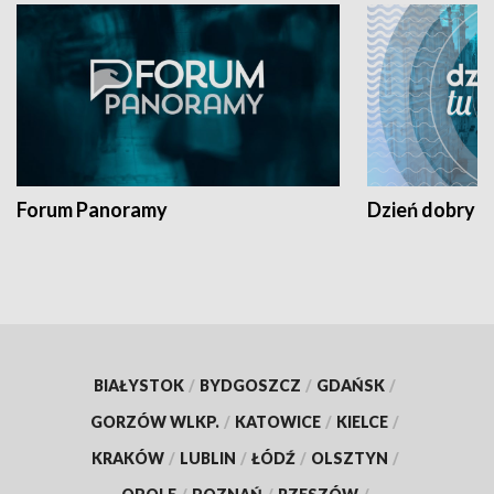
Forum Panoramy
Dzień dobry t
BIAŁYSTOK
/
BYDGOSZCZ
/
GDAŃSK
/
GORZÓW WLKP.
/
KATOWICE
/
KIELCE
/
KRAKÓW
/
LUBLIN
/
ŁÓDŹ
/
OLSZTYN
/