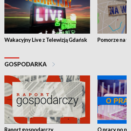
Wakacyjny Live z Telewizją Gdańsk
Pomorze na 
GOSPODARKA
Raport gospodarczy
O pracy po pr