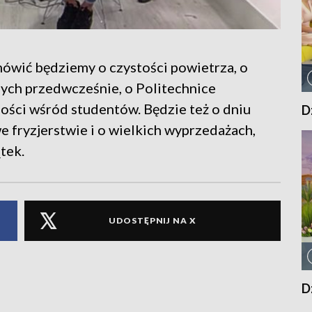
ówić będziemy o czystości powietrza, o
nych przedwcześnie, o Politechnice
ności wśród studentów. Będzie też o dniu
D
e fryzjerstwie i o wielkich wyprzedażach,
tek.
UDOSTĘPNIJ NA X
D