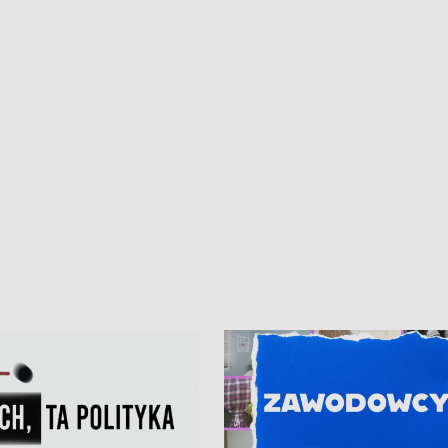
kardiologiczny dla Puckiego Szpitala
Pomorzu znów rekordowe upały