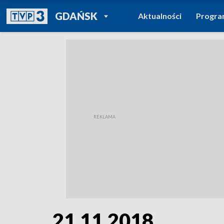
POWRÓT DO
GDAŃSK
Aktualności
Progr
TVP REGIONY
21.11.2018