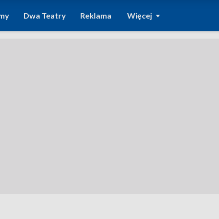
amy
Dwa Teatry
Reklama
Więcej