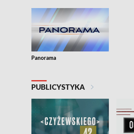
Dominika • Gdynia z lat 30. w
fotoplastikonie
Panorama
PUBLICYSTYKA