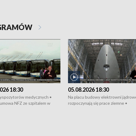
OGRAMÓW
026 18:30
05.08.2026 18:30
dyspozytorów medycznych •
Na placu budowy elektrowni jądrow
umowa NFZ ze szpitalem w
rozpoczynają się prace ziemne •
• Otwarto Morski Terminal
Podpisano umowę na budowę obwo
nkowy • Budowa morskiej farmy
Starogardu Gdańskiego • Za kilka dn
 • Korki na gdańskich Stogach •
wodowanie ORP „Wicher” • 18 mili
czne zachowania na torach •
złotych na inwestycje w szkołach w
nowych „trajtków” dla Gdyni
i Wejherowie • Nowy sprzęt