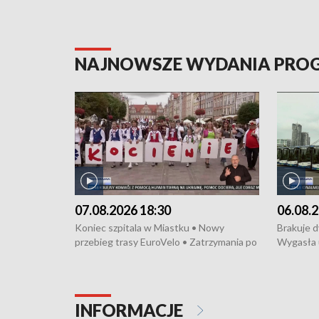
NAJNOWSZE WYDANIA PR
07.08.2026 18:30
06.08.2
Koniec szpitala w Miastku • Nowy
Brakuje 
przebieg trasy EuroVelo • Zatrzymania po
Wygasła 
bójce w Kościerzynie • Mieszkańcy
Miastku 
protestują przeciwko budowie trasy
Przeładu
tramwajowej • Kolejne konwoje
wiatrowej
humanitarne z Trójmiasta na Ukrainę •
Niebezpie
INFORMACJE
Święto Kociewia na Jarmarku św.
Dziewięć 