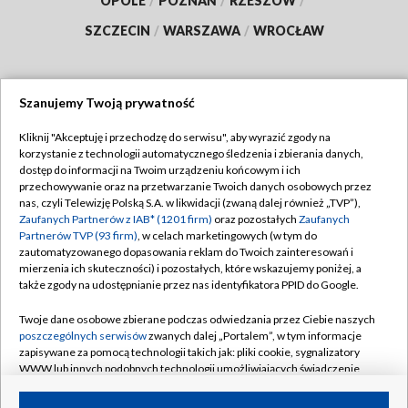
OPOLE
/
POZNAŃ
/
RZESZÓW
/
SZCZECIN
/
WARSZAWA
/
WROCŁAW
Szanujemy Twoją prywatność
Dołącz do nas:
Kliknij "Akceptuję i przechodzę do serwisu", aby wyrazić zgody na
korzystanie z technologii automatycznego śledzenia i zbierania danych,
TVP
dostęp do informacji na Twoim urządzeniu końcowym i ich
Abonament TVP
przechowywanie oraz na przetwarzanie Twoich danych osobowych przez
Regulamin TVP
nas, czyli Telewizję Polską S.A. w likwidacji (zwaną dalej również „TVP”),
Emisja w TVP
Zaufanych Partnerów z IAB* (1201 firm)
oraz pozostałych
Zaufanych
Polityka prywatności
Partnerów TVP (93 firm)
, w celach marketingowych (w tym do
Centrum informacji TVP
Moje zgody
zautomatyzowanego dopasowania reklam do Twoich zainteresowań i
mierzenia ich skuteczności) i pozostałych, które wskazujemy poniżej, a
Naziemna Telewizja Cyfrowa
Pomoc
także zgody na udostępnianie przez nas identyfikatora PPID do Google.
Sklep TVP
Biuro reklamy
Twoje dane osobowe zbierane podczas odwiedzania przez Ciebie naszych
Rada Programowa
poszczególnych serwisów
zwanych dalej „Portalem”, w tym informacje
Kontakt
zapisywane za pomocą technologii takich jak: pliki cookie, sygnalizatory
System NOS
WWW lub innych podobnych technologii umożliwiających świadczenie
dopasowanych i bezpiecznych usług, personalizację treści oraz reklam,
Informacje o nadawcy
Kanały
udostępnianie funkcji mediów społecznościowych oraz analizowanie