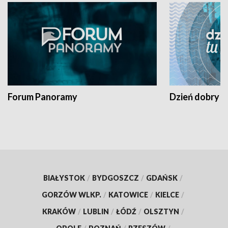
Forum Panoramy
Dzień dobry t
BIAŁYSTOK
/
BYDGOSZCZ
/
GDAŃSK
/
GORZÓW WLKP.
/
KATOWICE
/
KIELCE
/
KRAKÓW
/
LUBLIN
/
ŁÓDŹ
/
OLSZTYN
/