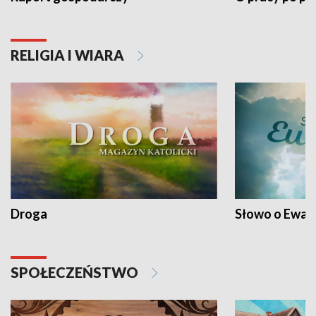
RELIGIA I WIARA
Droga
Słowo o Ewang
SPOŁECZEŃSTWO