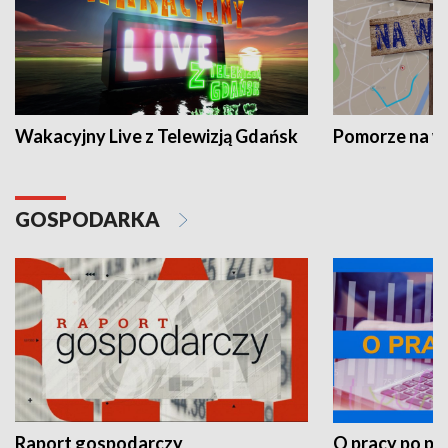
Wakacyjny Live z Telewizją Gdańsk
Pomorze na 
GOSPODARKA
Raport gospodarczy
O pracy po pr