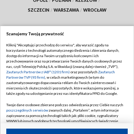
OPOLE
/
POZNAŃ
/
RZESZÓW
/
SZCZECIN
/
WARSZAWA
/
WROCŁAW
Szanujemy Twoją prywatność
Dołącz do nas:
Kliknij "Akceptuję i przechodzę do serwisu", aby wyrazić zgody na
korzystanie z technologii automatycznego śledzenia i zbierania danych,
TVP
dostęp do informacji na Twoim urządzeniu końcowym i ich
Abonament TVP
przechowywanie oraz na przetwarzanie Twoich danych osobowych przez
Regulamin TVP
nas, czyli Telewizję Polską S.A. w likwidacji (zwaną dalej również „TVP”),
Emisja w TVP
Zaufanych Partnerów z IAB* (1201 firm)
oraz pozostałych
Zaufanych
Polityka prywatności
Partnerów TVP (93 firm)
, w celach marketingowych (w tym do
Centrum informacji TVP
Moje zgody
zautomatyzowanego dopasowania reklam do Twoich zainteresowań i
mierzenia ich skuteczności) i pozostałych, które wskazujemy poniżej, a
Naziemna Telewizja Cyfrowa
Pomoc
także zgody na udostępnianie przez nas identyfikatora PPID do Google.
Sklep TVP
Biuro reklamy
Twoje dane osobowe zbierane podczas odwiedzania przez Ciebie naszych
Rada Programowa
poszczególnych serwisów
zwanych dalej „Portalem”, w tym informacje
Kontakt
zapisywane za pomocą technologii takich jak: pliki cookie, sygnalizatory
System NOS
WWW lub innych podobnych technologii umożliwiających świadczenie
dopasowanych i bezpiecznych usług, personalizację treści oraz reklam,
Informacje o nadawcy
Kanały
udostępnianie funkcji mediów społecznościowych oraz analizowanie