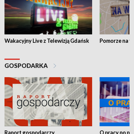
Wakacyjny Live z Telewizją Gdańsk
Pomorze na 
GOSPODARKA
Raport gospodarczy
O pracy po pr