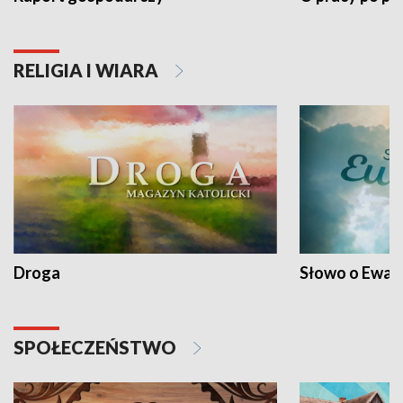
RELIGIA I WIARA
Droga
Słowo o Ewang
SPOŁECZEŃSTWO