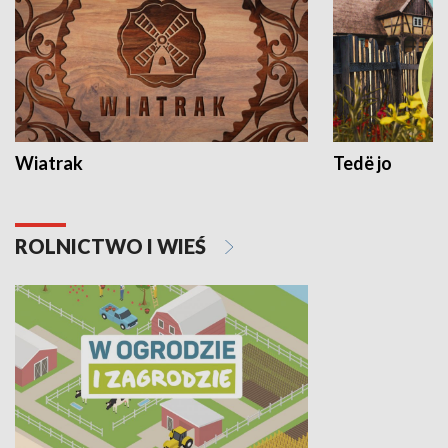
Wiatrak
Tedë jo
ROLNICTWO I WIEŚ