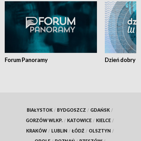
Forum Panoramy
Dzień dobry t
BIAŁYSTOK
/
BYDGOSZCZ
/
GDAŃSK
/
GORZÓW WLKP.
/
KATOWICE
/
KIELCE
/
KRAKÓW
/
LUBLIN
/
ŁÓDŹ
/
OLSZTYN
/