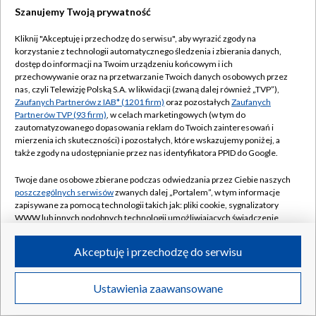
Szanujemy Twoją prywatność
Kliknij "Akceptuję i przechodzę do serwisu", aby wyrazić zgody na
korzystanie z technologii automatycznego śledzenia i zbierania danych,
dostęp do informacji na Twoim urządzeniu końcowym i ich
przechowywanie oraz na przetwarzanie Twoich danych osobowych przez
nas, czyli Telewizję Polską S.A. w likwidacji (zwaną dalej również „TVP”),
Zaufanych Partnerów z IAB* (1201 firm)
oraz pozostałych
Zaufanych
Partnerów TVP (93 firm)
, w celach marketingowych (w tym do
zautomatyzowanego dopasowania reklam do Twoich zainteresowań i
mierzenia ich skuteczności) i pozostałych, które wskazujemy poniżej, a
także zgody na udostępnianie przez nas identyfikatora PPID do Google.
Twoje dane osobowe zbierane podczas odwiedzania przez Ciebie naszych
poszczególnych serwisów
zwanych dalej „Portalem”, w tym informacje
zapisywane za pomocą technologii takich jak: pliki cookie, sygnalizatory
WWW lub innych podobnych technologii umożliwiających świadczenie
dopasowanych i bezpiecznych usług, personalizację treści oraz reklam,
udostępnianie funkcji mediów społecznościowych oraz analizowanie
Akceptuję i przechodzę do serwisu
ruchu w Internecie.
Twoje dane osobowe zbierane podczas odwiedzania przez Ciebie
Ustawienia zaawansowane
poszczególnych serwisów
na Portalu, takie jak adresy IP, identyfikatory
Twoich urządzeń końcowych i identyfikatory plików cookie, informacje o