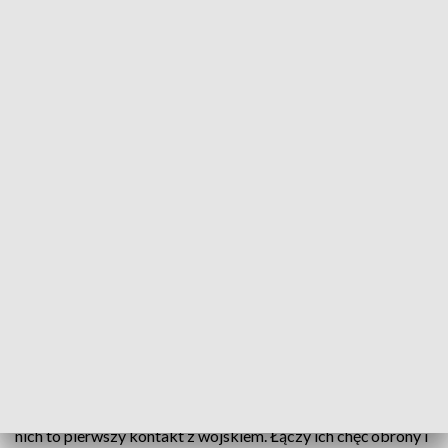
Wcielenie do Wojsk Obrony Terytorialnej
71. Batalionie Lekkiej Piechoty Wojsk Obrony
Terytorialnej w Malborku rozpoczęło się wcielenie
żołnierzy Wojsk Obrony Terytorialnej na Pomorzu.
Zakończy się ono po 16 dniach, po czym rekruci
udadzą się do Słupska, gdzie rozpoczną ćwiczenia
praktyczne. W szkoleniu podstawowym
wcielonych zostało 150 żołnierzy.
Są w różnym wieku, mają różne historie i pasje. Dla wielu z
nich to pierwszy kontakt z wojskiem. Łączy ich chęć obrony i