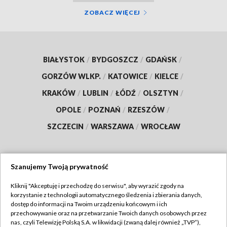
ZOBACZ WIĘCEJ
BIAŁYSTOK
/
BYDGOSZCZ
/
GDAŃSK
/
GORZÓW WLKP.
/
KATOWICE
/
KIELCE
/
KRAKÓW
/
LUBLIN
/
ŁÓDŹ
/
OLSZTYN
/
OPOLE
/
POZNAŃ
/
RZESZÓW
/
SZCZECIN
/
WARSZAWA
/
WROCŁAW
Szanujemy Twoją prywatność
Dołącz do nas:
Kliknij "Akceptuję i przechodzę do serwisu", aby wyrazić zgody na
korzystanie z technologii automatycznego śledzenia i zbierania danych,
TVP
dostęp do informacji na Twoim urządzeniu końcowym i ich
Abonament TVP
przechowywanie oraz na przetwarzanie Twoich danych osobowych przez
Regulamin TVP
nas, czyli Telewizję Polską S.A. w likwidacji (zwaną dalej również „TVP”),