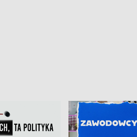
kardiologiczny dla Puckiego Szpitala
Pomorzu znów rekordowe upały