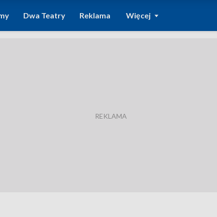
amy
Dwa Teatry
Reklama
Więcej