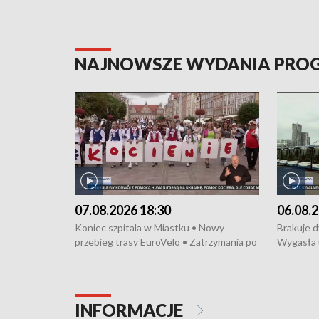
NAJNOWSZE WYDANIA PR
07.08.2026 18:30
06.08.2
Koniec szpitala w Miastku • Nowy
Brakuje 
przebieg trasy EuroVelo • Zatrzymania po
Wygasła 
bójce w Kościerzynie • Mieszkańcy
Miastku 
protestują przeciwko budowie trasy
Przeładu
tramwajowej • Kolejne konwoje
wiatrowej
humanitarne z Trójmiasta na Ukrainę •
Niebezpie
INFORMACJE
Święto Kociewia na Jarmarku św.
Dziewięć 