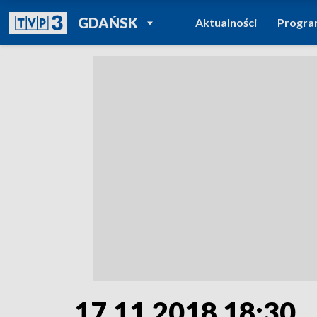
POWRÓT DO
GDAŃSK
Aktualności
Progr
TVP REGIONY
17.11.2018 18:30