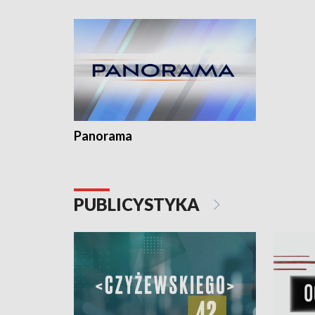
Dominika • Gdynia z lat 30. w
fotoplastikonie
Panorama
PUBLICYSTYKA