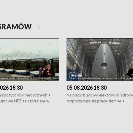
OGRAMÓW
026 18:30
05.08.2026 18:30
dyspozytorów medycznych •
Na placu budowy elektrowni jądrow
umowa NFZ ze szpitalem w
rozpoczynają się prace ziemne •
• Otwarto Morski Terminal
Podpisano umowę na budowę obwo
nkowy • Budowa morskiej farmy
Starogardu Gdańskiego • Za kilka dn
 • Korki na gdańskich Stogach •
wodowanie ORP „Wicher” • 18 mili
czne zachowania na torach •
złotych na inwestycje w szkołach w
nowych „trajtków” dla Gdyni
i Wejherowie • Nowy sprzęt