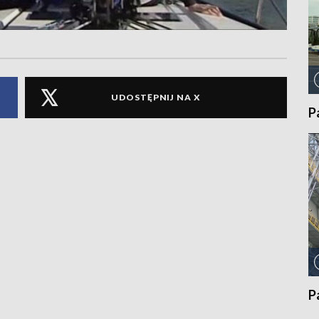
UDOSTĘPNIJ NA X
P
P