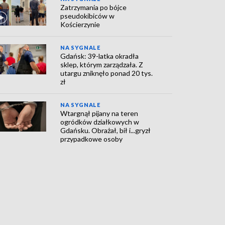
Zatrzymania po bójce
pseudokibiców w
Kościerzynie
NA SYGNALE
Gdańsk: 39-latka okradła
sklep, którym zarządzała. Z
utargu zniknęło ponad 20 tys.
zł
NA SYGNALE
Wtargnął pijany na teren
ogródków działkowych w
Gdańsku. Obrażał, bił i...gryzł
przypadkowe osoby