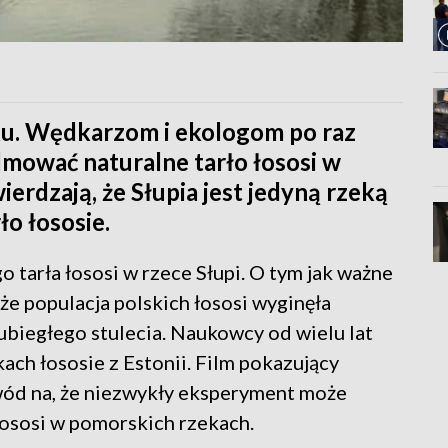
ku. Wędkarzom i ekologom po raz
ilmować naturalne tarło łososi w
erdzają, że Słupia jest jedyną rzeką
ło łososie.
o tarła łososi w rzece Słupi. O tym jak ważne
 że populacja polskich łososi wyginęła
ubiegłego stulecia. Naukowcy od wielu lat
ach łososie z Estonii. Film pokazujący
owód na, że niezwykły eksperyment może
ososi w pomorskich rzekach.