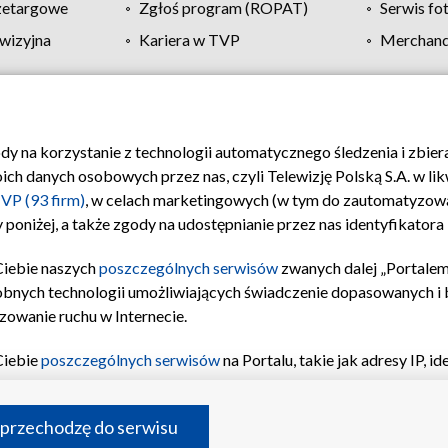
zetargowe
Zgłoś program (ROPAT)
Serwis fo
wizyjna
Kariera w TVP
Merchandi
Polityka prywatności
Moje zgody
Pomoc
Biuro re
ody na korzystanie z technologii automatycznego śledzenia i zbie
 danych osobowych przez nas, czyli Telewizję Polską S.A. w likw
VP (93 firm)
, w celach marketingowych (w tym do zautomatyzow
 poniżej, a także zgody na udostępnianie przez nas identyfikator
Ciebie naszych
poszczególnych serwisów
zwanych dalej „Portalem
obnych technologii umożliwiających świadczenie dopasowanych i be
zowanie ruchu w Internecie.
Ciebie
poszczególnych serwisów
na Portalu, takie jak adresy IP, 
sach Portalu czy historia odwiedzin będą przetwarzane przez TV
ji: przechowywania informacji na urządzeniu lub dostęp do nich,
©2026 Telewizja Polska S.A. w likwidacji
 przechodzę do serwisu
enia profilu spersonalizowanych treści, wyboru spersonalizowany