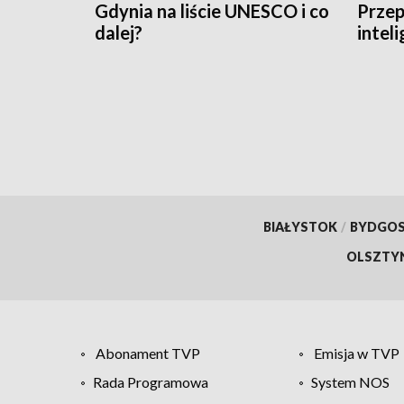
Gdynia na liście UNESCO i co
Przep
dalej?
intel
BIAŁYSTOK
/
BYDGO
OLSZTY
Abonament TVP
Emisja w TVP
Rada Programowa
System NOS