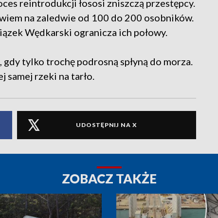
ces reintrodukcji łososi zniszczą przestępcy.
bowiem na zaledwie od 100 do 200 osobników.
wiązek Wędkarski ogranicza ich połowy.
i, gdy tylko trochę podrosną spłyną do morza.
j samej rzeki na tarło.
UDOSTĘPNIJ NA X
ZOBACZ TAKŻE