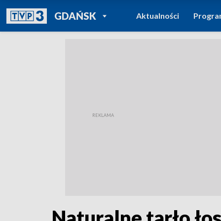
POWRÓT DO
GDAŃSK
Aktualności
Progr
TVP REGIONY
Naturalne tarło ło