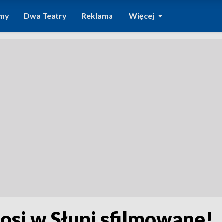
amy
Dwa Teatry
Reklama
Więcej
sosi w Słupi sfilmowane!