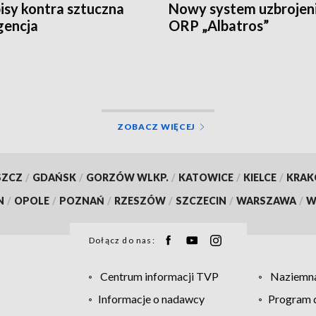
isy kontra sztuczna
Nowy system uzbrojen
igencja
ORP „Albatros”
ZOBACZ WIĘCEJ
SZCZ
/
GDAŃSK
/
GORZÓW WLKP.
/
KATOWICE
/
KIELCE
/
KRA
N
/
OPOLE
/
POZNAŃ
/
RZESZÓW
/
SZCZECIN
/
WARSZAWA
/
W
Dołącz do nas:
Centrum informacji TVP
Naziemna
Informacje o nadawcy
Program d