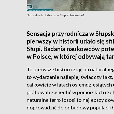
Naturalne tarło łososi w Słupi sfilmowane!
Sensacja przyrodnicza w Słups
pierwszy w historii udało się sf
Słupi. Badania naukowców potwi
w Polsce, w której odbywają tar
To pierwsze historii zdjęcia naturalneg
to wydarzenie najlepiej świadczy fakt,
całkowicie w latach osiemdziesiątych 
próbowali zasiedlić w pomorskich rzek
naturalne tarło łososi to najlepszy d
doprowadzić do odbudowy populacji ł