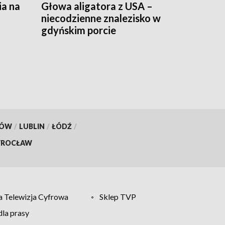
ia na
Głowa aligatora z USA –
niecodzienne znalezisko w
gdyńskim porcie
KÓW
/
LUBLIN
/
ŁÓDŹ
/
ROCŁAW
 Telewizja Cyfrowa
Sklep TVP
la prasy