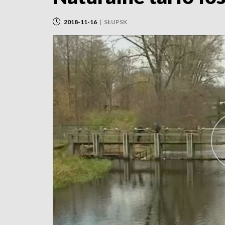
2018-11-16
|
SŁUPSK