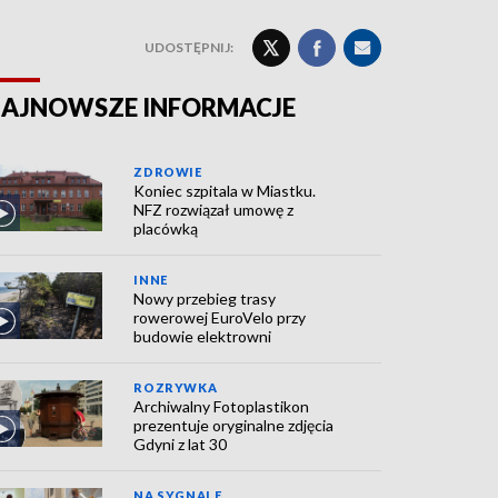
UDOSTĘPNIJ:
AJNOWSZE INFORMACJE
ZDROWIE
Koniec szpitala w Miastku.
NFZ rozwiązał umowę z
placówką
INNE
Nowy przebieg trasy
rowerowej EuroVelo przy
budowie elektrowni
ROZRYWKA
Archiwalny Fotoplastikon
prezentuje oryginalne zdjęcia
Gdyni z lat 30
NA SYGNALE