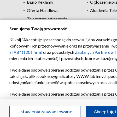
Biuro Reklamy
Ogłoszenie pr
Oferta Handlowa
Akademia Tele
Telegazeta ogłoszenia
Szanujemy Twoją prywatność
Regulamin TVP
Kliknij "Akceptuję i przechodzę do serwisu", aby wyrazić zg
końcowym i ich przechowywanie oraz na przetwarzanie Twoich
z IAB* (1201 firm)
oraz pozostałych
Zaufanych Partnerów T
mierzenia ich skuteczności) i pozostałych, które wskazujemy
Twoje dane osobowe zbierane podczas odwiedzania przez 
takich jak: pliki cookie, sygnalizatory WWW lub innych pod
udostępnianie funkcji mediów społecznościowych oraz anali
Twoje dane osobowe zbierane podczas odwiedzania przez 
plików cookie, informacje o Twoich wyszukiwaniach w serwi
Partnerów TVP
dla realizacji następujących celów i funkc
Ustawienia zaawansowane
Akceptuję i
reklam, tworzenia profilu spersonalizowanych reklam, tworz