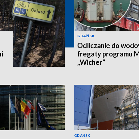
GDAŃSK
Odliczanie do wodo
i
fregaty programu M
„Wicher”
GDAŃSK