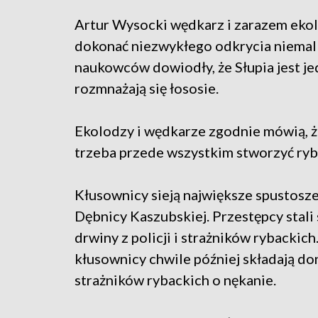
Artur Wysocki wędkarz i zarazem ekol
dokonać niezwykłego odkrycia niemal
naukowców dowiodły, że Słupia jest jed
rozmnażają się łososie.
Ekolodzy i wędkarze zgodnie mówią, ż
trzeba przede wszystkim stworzyć ryb
Kłusownicy sieją największe spustosze
Dębnicy Kaszubskiej. Przestępcy stali s
drwiny z policji i strażników rybackic
kłusownicy chwile później składają do
strażników rybackich o nękanie.