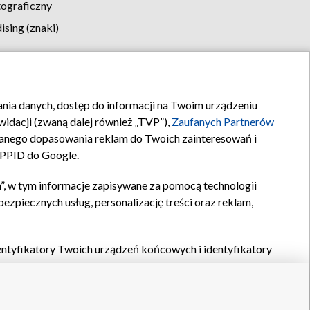
tograficzny
sing (znaki)
klamy
Kontakt
rania danych, dostęp do informacji na Twoim urządzeniu
idacji (zwaną dalej również „TVP”),
Zaufanych Partnerów
anego dopasowania reklam do Twoich zainteresowań i
a PPID do Google.
”, w tym informacje zapisywane za pomocą technologii
zpiecznych usług, personalizację treści oraz reklam,
identyfikatory Twoich urządzeń końcowych i identyfikatory
P,
Zaufanych Partnerów z IAB
oraz pozostałych
Zaufanych
 wyboru podstawowych reklam, wyboru spersonalizowanych
ch treści, pomiaru wydajności reklam, pomiaru wydajności