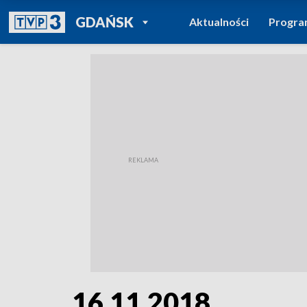
POWRÓT DO
GDAŃSK
Aktualności
Progr
TVP REGIONY
16.11.2018