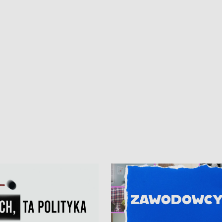
kardiologiczny dla Puckiego Szpitala
Pomorzu znów rekordowe upały