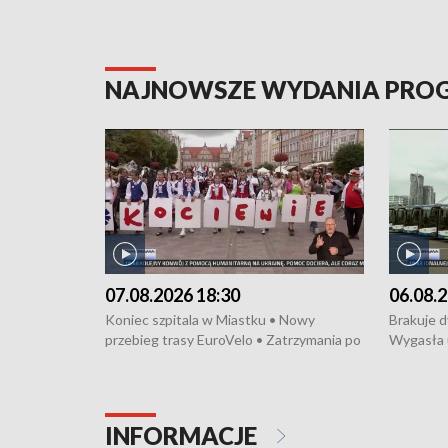
NAJNOWSZE WYDANIA PR
07.08.2026 18:30
06.08.2
Koniec szpitala w Miastku • Nowy
Brakuje 
przebieg trasy EuroVelo • Zatrzymania po
Wygasła 
bójce w Kościerzynie • Mieszkańcy
Miastku 
protestują przeciwko budowie trasy
Przeładu
tramwajowej • Kolejne konwoje
wiatrowej
humanitarne z Trójmiasta na Ukrainę •
Niebezpie
INFORMACJE
Święto Kociewia na Jarmarku św.
Dziewięć 