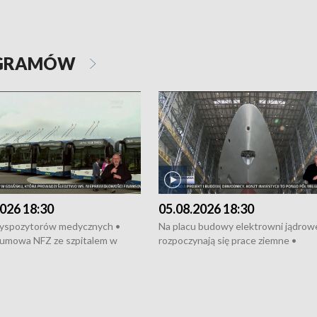
OGRAMÓW
026 18:30
05.08.2026 18:30
dyspozytorów medycznych •
Na placu budowy elektrowni jądrow
umowa NFZ ze szpitalem w
rozpoczynają się prace ziemne •
• Otwarto Morski Terminal
Podpisano umowę na budowę obwo
nkowy • Budowa morskiej farmy
Starogardu Gdańskiego • Za kilka dn
 • Korki na gdańskich Stogach •
wodowanie ORP „Wicher” • 18 mili
czne zachowania na torach •
złotych na inwestycje w szkołach w
nowych „trajtków” dla Gdyni
i Wejherowie • Nowy sprzęt