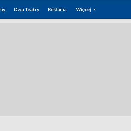
amy
Dwa Teatry
Reklama
Więcej