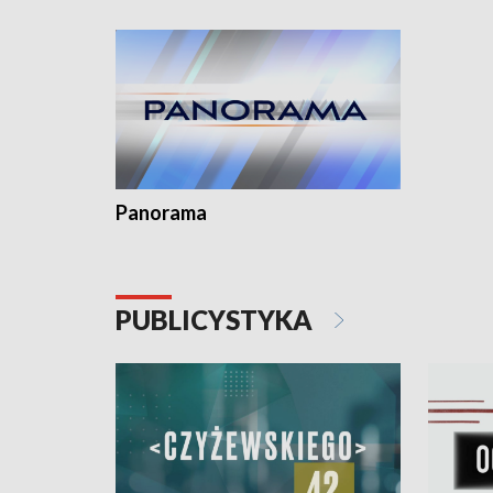
Dominika • Gdynia z lat 30. w
fotoplastikonie
Panorama
PUBLICYSTYKA