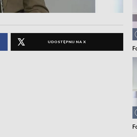
UDOSTĘPNIJ NA X
F
F