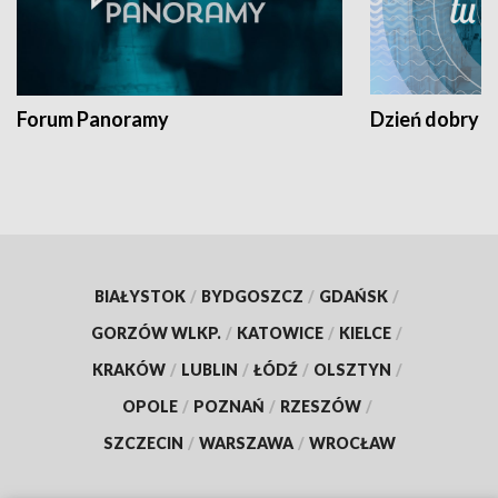
Forum Panoramy
Dzień dobry t
BIAŁYSTOK
/
BYDGOSZCZ
/
GDAŃSK
/
GORZÓW WLKP.
/
KATOWICE
/
KIELCE
/
KRAKÓW
/
LUBLIN
/
ŁÓDŹ
/
OLSZTYN
/
OPOLE
/
POZNAŃ
/
RZESZÓW
/
SZCZECIN
/
WARSZAWA
/
WROCŁAW