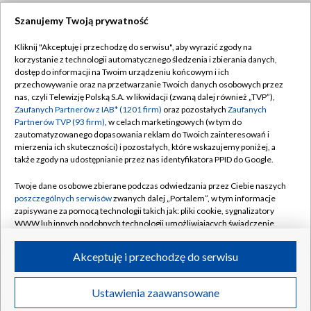
Szanujemy Twoją prywatność
Dołącz do nas:
Kliknij "Akceptuję i przechodzę do serwisu", aby wyrazić zgody na
korzystanie z technologii automatycznego śledzenia i zbierania danych,
TVP
dostęp do informacji na Twoim urządzeniu końcowym i ich
Abonament TVP
przechowywanie oraz na przetwarzanie Twoich danych osobowych przez
Regulamin TVP
nas, czyli Telewizję Polską S.A. w likwidacji (zwaną dalej również „TVP”),
Emisja w TVP
Zaufanych Partnerów z IAB* (1201 firm)
oraz pozostałych
Zaufanych
Polityka prywatności
Partnerów TVP (93 firm)
, w celach marketingowych (w tym do
Centrum informacji TVP
Moje zgody
zautomatyzowanego dopasowania reklam do Twoich zainteresowań i
mierzenia ich skuteczności) i pozostałych, które wskazujemy poniżej, a
Naziemna Telewizja Cyfrowa
Pomoc
także zgody na udostępnianie przez nas identyfikatora PPID do Google.
Sklep TVP
Biuro reklamy
Twoje dane osobowe zbierane podczas odwiedzania przez Ciebie naszych
Rada Programowa
poszczególnych serwisów
zwanych dalej „Portalem”, w tym informacje
Kontakt
zapisywane za pomocą technologii takich jak: pliki cookie, sygnalizatory
System NOS
WWW lub innych podobnych technologii umożliwiających świadczenie
dopasowanych i bezpiecznych usług, personalizację treści oraz reklam,
Informacje o nadawcy
Kanały
udostępnianie funkcji mediów społecznościowych oraz analizowanie
Akceptuję i przechodzę do serwisu
ruchu w Internecie.
Program dla prasy
©2026 Telewizja Polska S.A. w likwidacji
Biuro Reklamy
Twoje dane osobowe zbierane podczas odwiedzania przez Ciebie
Ustawienia zaawansowane
poszczególnych serwisów
na Portalu, takie jak adresy IP, identyfikatory
Ogłoszenie przetargowe