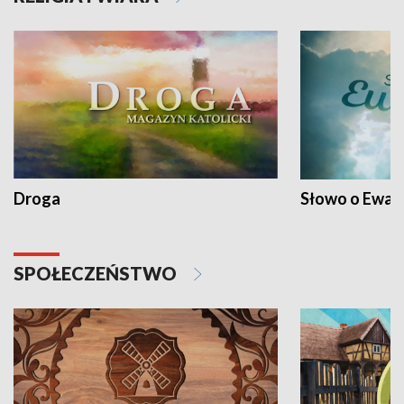
Droga
Słowo o Ewang
SPOŁECZEŃSTWO