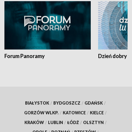
Forum Panoramy
Dzień dobry t
BIAŁYSTOK
/
BYDGOSZCZ
/
GDAŃSK
/
GORZÓW WLKP.
/
KATOWICE
/
KIELCE
/
KRAKÓW
/
LUBLIN
/
ŁÓDŹ
/
OLSZTYN
/