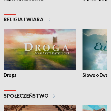
RELIGIA I WIARA
Droga
Słowo o Ewang
SPOŁECZEŃSTWO