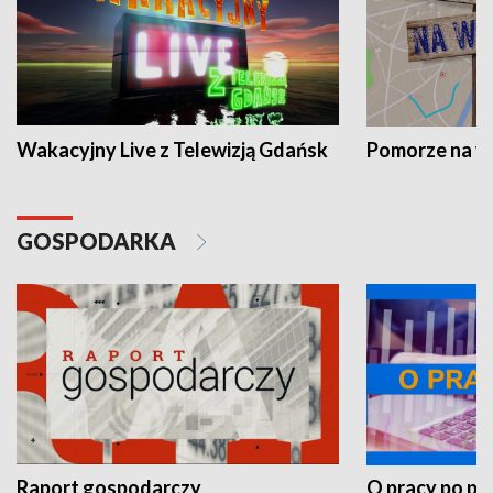
Wakacyjny Live z Telewizją Gdańsk
Pomorze na 
GOSPODARKA
Raport gospodarczy
O pracy po pr