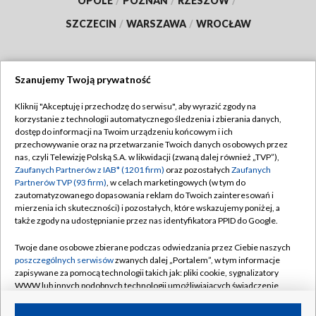
OPOLE
/
POZNAŃ
/
RZESZÓW
/
SZCZECIN
/
WARSZAWA
/
WROCŁAW
Szanujemy Twoją prywatność
Dołącz do nas:
Kliknij "Akceptuję i przechodzę do serwisu", aby wyrazić zgody na
korzystanie z technologii automatycznego śledzenia i zbierania danych,
TVP
dostęp do informacji na Twoim urządzeniu końcowym i ich
Abonament TVP
przechowywanie oraz na przetwarzanie Twoich danych osobowych przez
Regulamin TVP
nas, czyli Telewizję Polską S.A. w likwidacji (zwaną dalej również „TVP”),
Emisja w TVP
Zaufanych Partnerów z IAB* (1201 firm)
oraz pozostałych
Zaufanych
Polityka prywatności
Partnerów TVP (93 firm)
, w celach marketingowych (w tym do
Centrum informacji TVP
Moje zgody
zautomatyzowanego dopasowania reklam do Twoich zainteresowań i
mierzenia ich skuteczności) i pozostałych, które wskazujemy poniżej, a
Naziemna Telewizja Cyfrowa
Pomoc
także zgody na udostępnianie przez nas identyfikatora PPID do Google.
Sklep TVP
Biuro reklamy
Twoje dane osobowe zbierane podczas odwiedzania przez Ciebie naszych
Rada Programowa
poszczególnych serwisów
zwanych dalej „Portalem”, w tym informacje
Kontakt
zapisywane za pomocą technologii takich jak: pliki cookie, sygnalizatory
System NOS
WWW lub innych podobnych technologii umożliwiających świadczenie
dopasowanych i bezpiecznych usług, personalizację treści oraz reklam,
Informacje o nadawcy
Kanały
udostępnianie funkcji mediów społecznościowych oraz analizowanie