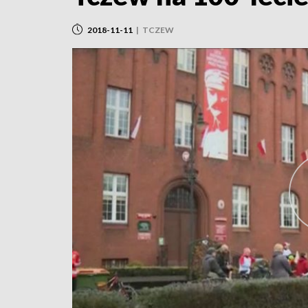
2018-11-11
|
TCZEW