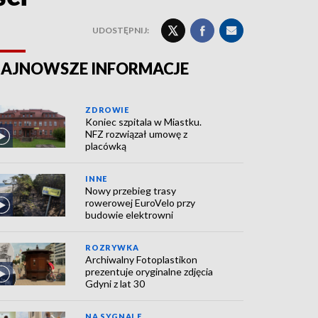
UDOSTĘPNIJ:
AJNOWSZE INFORMACJE
ZDROWIE
Koniec szpitala w Miastku.
NFZ rozwiązał umowę z
placówką
INNE
Nowy przebieg trasy
rowerowej EuroVelo przy
budowie elektrowni
ROZRYWKA
Archiwalny Fotoplastikon
prezentuje oryginalne zdjęcia
Gdyni z lat 30
NA SYGNALE