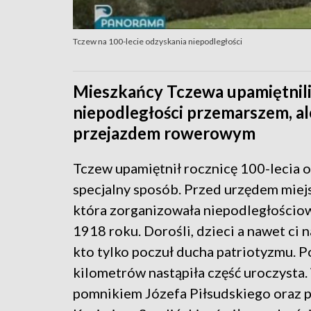
Tczew na 100-lecie odzyskania niepodległości
Mieszkańcy Tczewa upamiętnili
niepodległości przemarszem, al
przejazdem rowerowym
Tczew upamiętnił rocznicę 100-lecia 
specjalny sposób. Przed urzędem miej
która zorganizowała niepodległościow
1918 roku. Dorośli, dzieci a nawet ci n
kto tylko poczuł ducha patriotyzmu. P
kilometrów nastąpiła część uroczysta.
pomnikiem Józefa Piłsudskiego oraz p