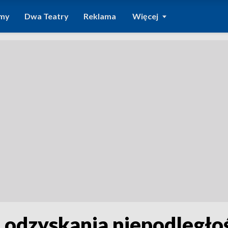
amy
Dwa Teatry
Reklama
Więcej
 odzyskania niepodległo