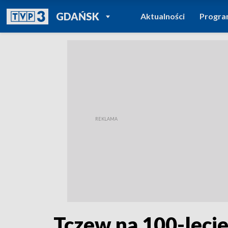
POWRÓT DO
GDAŃSK
Aktualności
Progr
TVP REGIONY
Tczew na 100-lecie