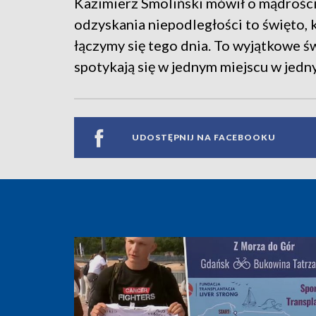
Kazimierz Smoliński mówił o mądrości 
odzyskania niepodległości to święto, k
łączymy się tego dnia. To wyjątkowe św
spotykają się w jednym miejscu w jedn
UDOSTĘPNIJ NA FACEBOOKU