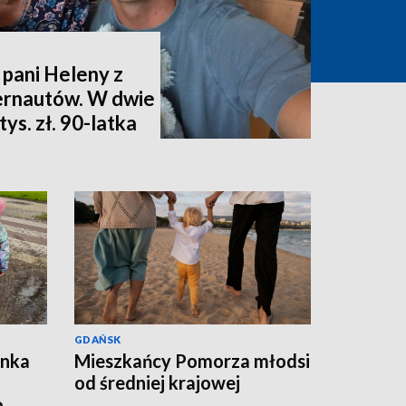
 pani Heleny z
ternautów. W dwie
ys. zł. 90-latka
GDAŃSK
ynka
Mieszkańcy Pomorza młodsi
od średniej krajowej
o