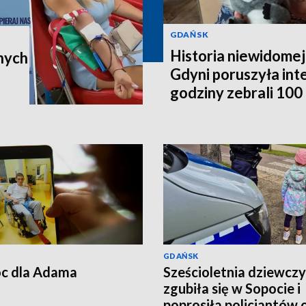
GDAŃSK
Historia niewidomej
nych
Gdyni poruszyła in
godziny zebrali 100 t
poleci do Australii
GDAŃSK
c dla Adama
Sześcioletnia dziewcz
zgubiła się w Sopocie i
poprosiła policjantów 