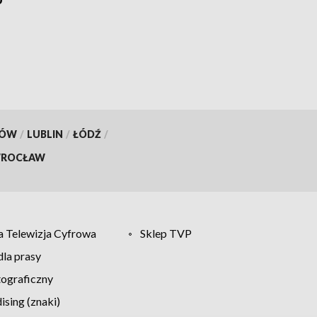
KÓW
/
LUBLIN
/
ŁÓDŹ
/
ROCŁAW
 Telewizja Cyfrowa
Sklep TVP
la prasy
tograficzny
sing (znaki)