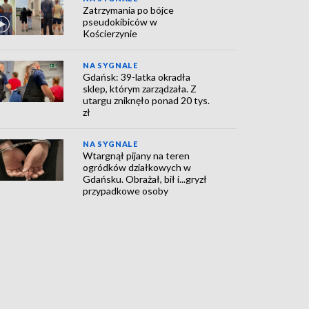
Zatrzymania po bójce
pseudokibiców w
Kościerzynie
NA SYGNALE
Gdańsk: 39-latka okradła
sklep, którym zarządzała. Z
utargu zniknęło ponad 20 tys.
zł
NA SYGNALE
Wtargnął pijany na teren
ogródków działkowych w
Gdańsku. Obrażał, bił i...gryzł
przypadkowe osoby