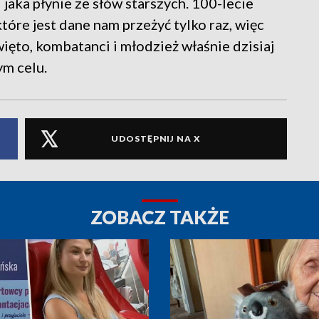
jaka płynie ze słów starszych. 100-lecie
tóre jest dane nam przeżyć tylko raz, więc
ięto, kombatanci i młodzież właśnie dzisiaj
ym celu.
UDOSTĘPNIJ NA X
ZOBACZ TAKŻE