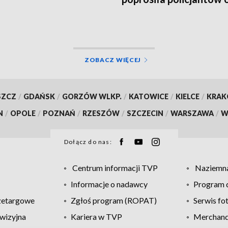
pomoc
ZOBACZ WIĘCEJ
SZCZ
/
GDAŃSK
/
GORZÓW WLKP.
/
KATOWICE
/
KIELCE
/
KRA
N
/
OPOLE
/
POZNAŃ
/
RZESZÓW
/
SZCZECIN
/
WARSZAWA
/
W
Dołącz do nas:
Centrum informacji TVP
Naziemna
Informacje o nadawcy
Program d
zetargowe
Zgłoś program (ROPAT)
Serwis fo
wizyjna
Kariera w TVP
Merchandi