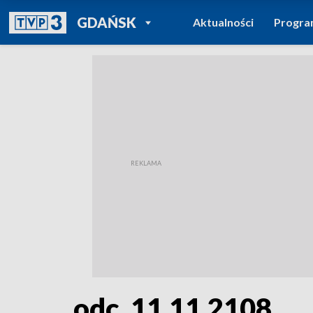
POWRÓT DO
GDAŃSK
Aktualności
Progr
TVP REGIONY
odc. 11.11.2108