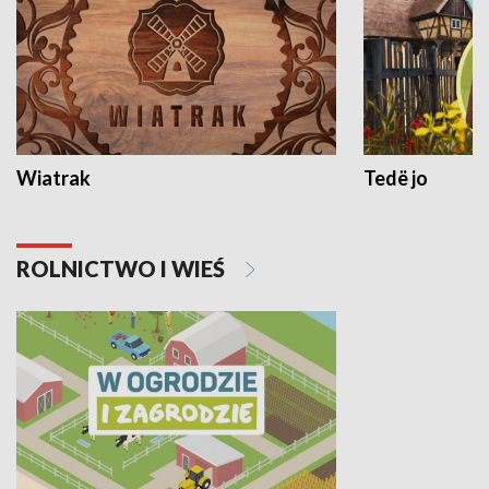
Wiatrak
Tedë jo
ROLNICTWO I WIEŚ