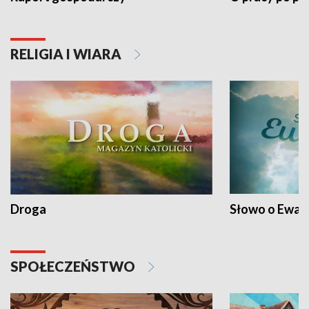
RELIGIA I WIARA
Droga
Słowo o Ewang
SPOŁECZEŃSTWO