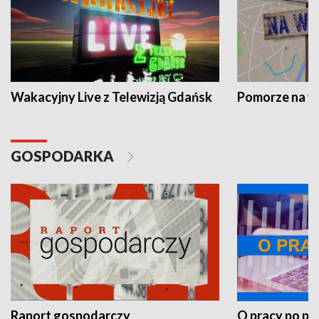
Wakacyjny Live z Telewizją Gdańsk
Pomorze na 
GOSPODARKA
Raport gospodarczy
O pracy po pr