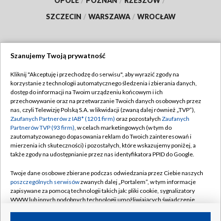
OPOLE
/
POZNAŃ
/
RZESZÓW
/
SZCZECIN
/
WARSZAWA
/
WROCŁAW
Szanujemy Twoją prywatność
Dołącz do nas:
Kliknij "Akceptuję i przechodzę do serwisu", aby wyrazić zgody na
korzystanie z technologii automatycznego śledzenia i zbierania danych,
TVP
dostęp do informacji na Twoim urządzeniu końcowym i ich
Abonament TVP
przechowywanie oraz na przetwarzanie Twoich danych osobowych przez
Regulamin TVP
nas, czyli Telewizję Polską S.A. w likwidacji (zwaną dalej również „TVP”),
Emisja w TVP
Zaufanych Partnerów z IAB* (1201 firm)
oraz pozostałych
Zaufanych
Polityka prywatności
Partnerów TVP (93 firm)
, w celach marketingowych (w tym do
Centrum informacji TVP
Moje zgody
zautomatyzowanego dopasowania reklam do Twoich zainteresowań i
mierzenia ich skuteczności) i pozostałych, które wskazujemy poniżej, a
Naziemna Telewizja Cyfrowa
Pomoc
także zgody na udostępnianie przez nas identyfikatora PPID do Google.
Sklep TVP
Biuro reklamy
Twoje dane osobowe zbierane podczas odwiedzania przez Ciebie naszych
Rada Programowa
poszczególnych serwisów
zwanych dalej „Portalem”, w tym informacje
Kontakt
zapisywane za pomocą technologii takich jak: pliki cookie, sygnalizatory
System NOS
WWW lub innych podobnych technologii umożliwiających świadczenie
dopasowanych i bezpiecznych usług, personalizację treści oraz reklam,
Informacje o nadawcy
Kanały
udostępnianie funkcji mediów społecznościowych oraz analizowanie