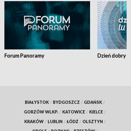
Forum Panoramy
Dzień dobry t
BIAŁYSTOK
/
BYDGOSZCZ
/
GDAŃSK
/
GORZÓW WLKP.
/
KATOWICE
/
KIELCE
/
KRAKÓW
/
LUBLIN
/
ŁÓDŹ
/
OLSZTYN
/