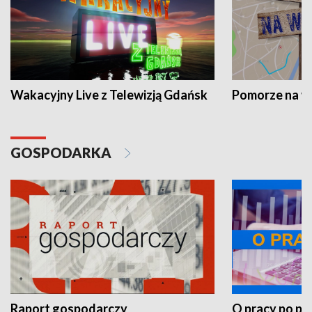
Wakacyjny Live z Telewizją Gdańsk
Pomorze na 
GOSPODARKA
Raport gospodarczy
O pracy po pr