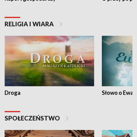
RELIGIA I WIARA
Droga
Słowo o Ewang
SPOŁECZEŃSTWO