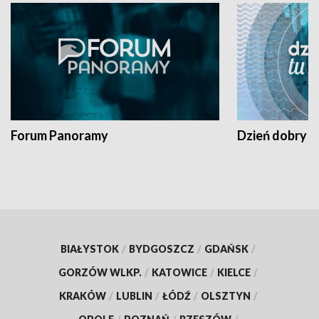
Forum Panoramy
Dzień dobry t
BIAŁYSTOK
/
BYDGOSZCZ
/
GDAŃSK
/
GORZÓW WLKP.
/
KATOWICE
/
KIELCE
/
KRAKÓW
/
LUBLIN
/
ŁÓDŹ
/
OLSZTYN
/