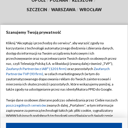
OPOLE
/
POZNAŃ
/
RZESZÓW
/
SZCZECIN
/
WARSZAWA
/
WROCŁAW
Szanujemy Twoją prywatność
Dołącz do nas:
Kliknij "Akceptuję i przechodzę do serwisu", aby wyrazić zgody na
korzystanie z technologii automatycznego śledzenia i zbierania danych,
TVP
dostęp do informacji na Twoim urządzeniu końcowym i ich
Abonament TVP
przechowywanie oraz na przetwarzanie Twoich danych osobowych przez
Regulamin TVP
nas, czyli Telewizję Polską S.A. w likwidacji (zwaną dalej również „TVP”),
Emisja w TVP
Zaufanych Partnerów z IAB* (1201 firm)
oraz pozostałych
Zaufanych
Polityka prywatności
Partnerów TVP (93 firm)
, w celach marketingowych (w tym do
Centrum informacji TVP
Moje zgody
zautomatyzowanego dopasowania reklam do Twoich zainteresowań i
mierzenia ich skuteczności) i pozostałych, które wskazujemy poniżej, a
Naziemna Telewizja Cyfrowa
Pomoc
także zgody na udostępnianie przez nas identyfikatora PPID do Google.
Sklep TVP
Biuro reklamy
Twoje dane osobowe zbierane podczas odwiedzania przez Ciebie naszych
Rada Programowa
poszczególnych serwisów
zwanych dalej „Portalem”, w tym informacje
Kontakt
zapisywane za pomocą technologii takich jak: pliki cookie, sygnalizatory
System NOS
WWW lub innych podobnych technologii umożliwiających świadczenie
dopasowanych i bezpiecznych usług, personalizację treści oraz reklam,
Informacje o nadawcy
Kanały
udostępnianie funkcji mediów społecznościowych oraz analizowanie