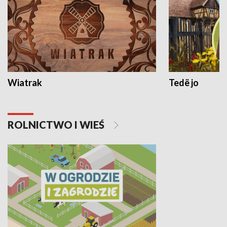
Wiatrak
Tedë jo
ROLNICTWO I WIEŚ