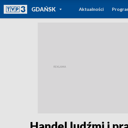
POWRÓT DO
GDAŃSK
Aktualności
Progr
TVP REGIONY
Handel ludźmi i pr