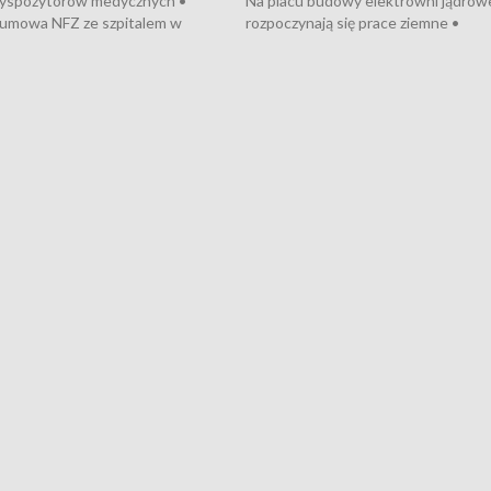
dyspozytorów medycznych •
Na placu budowy elektrowni jądrow
umowa NFZ ze szpitalem w
rozpoczynają się prace ziemne •
• Otwarto Morski Terminal
Podpisano umowę na budowę obwo
nkowy • Budowa morskiej farmy
Starogardu Gdańskiego • Za kilka dn
 • Korki na gdańskich Stogach •
wodowanie ORP „Wicher” • 18 mili
czne zachowania na torach •
złotych na inwestycje w szkołach w
nowych „trajtków” dla Gdyni
i Wejherowie • Nowy sprzęt
kardiologiczny dla Puckiego Szpitala
Pomorzu znów rekordowe upały