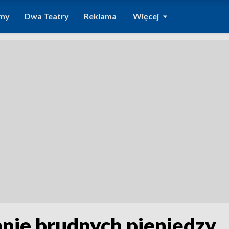
amy
Dwa Teatry
Reklama
Więcej
anie brudnych pieniędzy