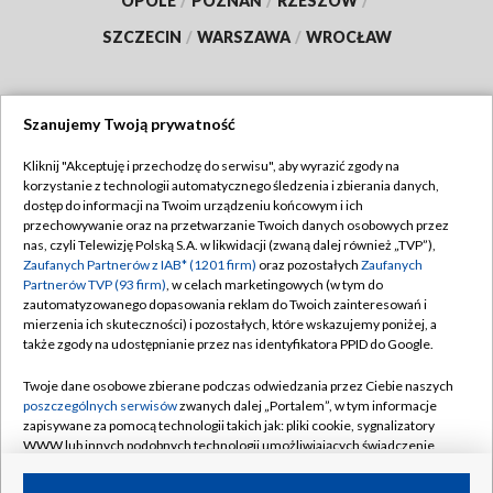
OPOLE
/
POZNAŃ
/
RZESZÓW
/
SZCZECIN
/
WARSZAWA
/
WROCŁAW
Szanujemy Twoją prywatność
Dołącz do nas:
Kliknij "Akceptuję i przechodzę do serwisu", aby wyrazić zgody na
korzystanie z technologii automatycznego śledzenia i zbierania danych,
TVP
dostęp do informacji na Twoim urządzeniu końcowym i ich
Abonament TVP
przechowywanie oraz na przetwarzanie Twoich danych osobowych przez
Regulamin TVP
nas, czyli Telewizję Polską S.A. w likwidacji (zwaną dalej również „TVP”),
Emisja w TVP
Zaufanych Partnerów z IAB* (1201 firm)
oraz pozostałych
Zaufanych
Polityka prywatności
Partnerów TVP (93 firm)
, w celach marketingowych (w tym do
Centrum informacji TVP
Moje zgody
zautomatyzowanego dopasowania reklam do Twoich zainteresowań i
mierzenia ich skuteczności) i pozostałych, które wskazujemy poniżej, a
Naziemna Telewizja Cyfrowa
Pomoc
także zgody na udostępnianie przez nas identyfikatora PPID do Google.
Sklep TVP
Biuro reklamy
Twoje dane osobowe zbierane podczas odwiedzania przez Ciebie naszych
Rada Programowa
poszczególnych serwisów
zwanych dalej „Portalem”, w tym informacje
Kontakt
zapisywane za pomocą technologii takich jak: pliki cookie, sygnalizatory
System NOS
WWW lub innych podobnych technologii umożliwiających świadczenie
dopasowanych i bezpiecznych usług, personalizację treści oraz reklam,
Informacje o nadawcy
Kanały
udostępnianie funkcji mediów społecznościowych oraz analizowanie