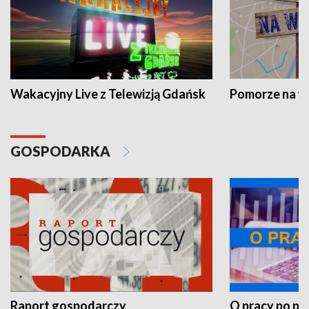
Wakacyjny Live z Telewizją Gdańsk
Pomorze na 
GOSPODARKA
Raport gospodarczy
O pracy po pr