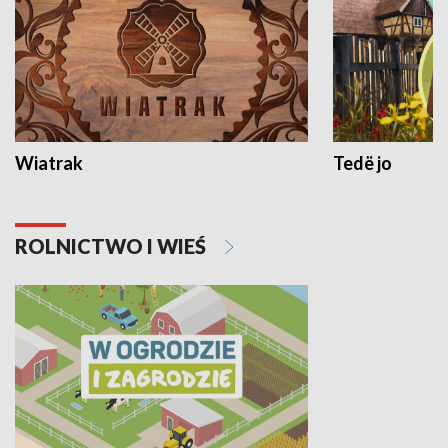
Wiatrak
Tedë jo
ROLNICTWO I WIEŚ