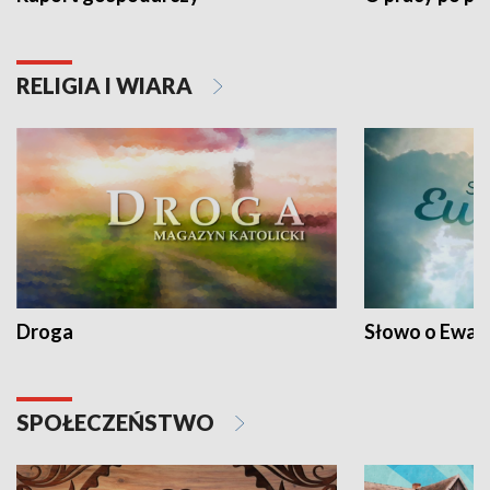
RELIGIA I WIARA
Droga
Słowo o Ewang
SPOŁECZEŃSTWO