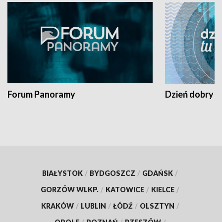
Forum Panoramy
Dzień dobry t
BIAŁYSTOK
/
BYDGOSZCZ
/
GDAŃSK
/
GORZÓW WLKP.
/
KATOWICE
/
KIELCE
/
KRAKÓW
/
LUBLIN
/
ŁÓDŹ
/
OLSZTYN
/