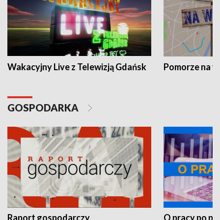
Wakacyjny Live z Telewizją Gdańsk
Pomorze na 
GOSPODARKA
Raport gospodarczy
O pracy po pr