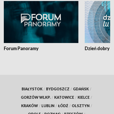
Forum Panoramy
Dzień dobry t
BIAŁYSTOK
/
BYDGOSZCZ
/
GDAŃSK
/
GORZÓW WLKP.
/
KATOWICE
/
KIELCE
/
KRAKÓW
/
LUBLIN
/
ŁÓDŹ
/
OLSZTYN
/