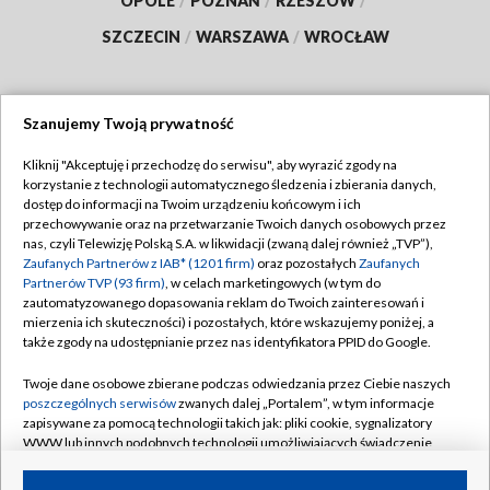
OPOLE
/
POZNAŃ
/
RZESZÓW
/
SZCZECIN
/
WARSZAWA
/
WROCŁAW
Szanujemy Twoją prywatność
Dołącz do nas:
Kliknij "Akceptuję i przechodzę do serwisu", aby wyrazić zgody na
korzystanie z technologii automatycznego śledzenia i zbierania danych,
TVP
dostęp do informacji na Twoim urządzeniu końcowym i ich
Abonament TVP
przechowywanie oraz na przetwarzanie Twoich danych osobowych przez
Regulamin TVP
nas, czyli Telewizję Polską S.A. w likwidacji (zwaną dalej również „TVP”),
Emisja w TVP
Zaufanych Partnerów z IAB* (1201 firm)
oraz pozostałych
Zaufanych
Polityka prywatności
Partnerów TVP (93 firm)
, w celach marketingowych (w tym do
Centrum informacji TVP
Moje zgody
zautomatyzowanego dopasowania reklam do Twoich zainteresowań i
mierzenia ich skuteczności) i pozostałych, które wskazujemy poniżej, a
Naziemna Telewizja Cyfrowa
Pomoc
także zgody na udostępnianie przez nas identyfikatora PPID do Google.
Sklep TVP
Biuro reklamy
Twoje dane osobowe zbierane podczas odwiedzania przez Ciebie naszych
Rada Programowa
poszczególnych serwisów
zwanych dalej „Portalem”, w tym informacje
Kontakt
zapisywane za pomocą technologii takich jak: pliki cookie, sygnalizatory
System NOS
WWW lub innych podobnych technologii umożliwiających świadczenie
dopasowanych i bezpiecznych usług, personalizację treści oraz reklam,
Informacje o nadawcy
Kanały
udostępnianie funkcji mediów społecznościowych oraz analizowanie