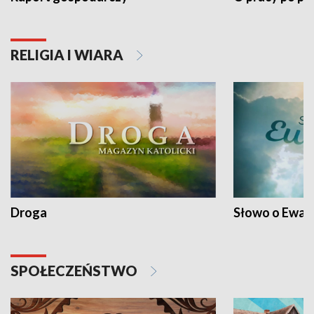
RELIGIA I WIARA
Droga
Słowo o Ewang
SPOŁECZEŃSTWO