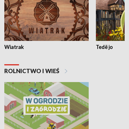
Wiatrak
Tedë jo
ROLNICTWO I WIEŚ