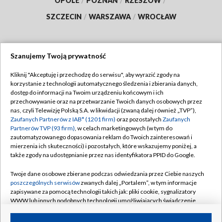
OPOLE
/
POZNAŃ
/
RZESZÓW
/
SZCZECIN
/
WARSZAWA
/
WROCŁAW
Szanujemy Twoją prywatność
Dołącz do nas:
Kliknij "Akceptuję i przechodzę do serwisu", aby wyrazić zgody na
korzystanie z technologii automatycznego śledzenia i zbierania danych,
TVP
dostęp do informacji na Twoim urządzeniu końcowym i ich
Abonament TVP
przechowywanie oraz na przetwarzanie Twoich danych osobowych przez
Regulamin TVP
nas, czyli Telewizję Polską S.A. w likwidacji (zwaną dalej również „TVP”),
Emisja w TVP
Zaufanych Partnerów z IAB* (1201 firm)
oraz pozostałych
Zaufanych
Polityka prywatności
Partnerów TVP (93 firm)
, w celach marketingowych (w tym do
Centrum informacji TVP
Moje zgody
zautomatyzowanego dopasowania reklam do Twoich zainteresowań i
mierzenia ich skuteczności) i pozostałych, które wskazujemy poniżej, a
Naziemna Telewizja Cyfrowa
Pomoc
także zgody na udostępnianie przez nas identyfikatora PPID do Google.
Sklep TVP
Biuro reklamy
Twoje dane osobowe zbierane podczas odwiedzania przez Ciebie naszych
Rada Programowa
poszczególnych serwisów
zwanych dalej „Portalem”, w tym informacje
Kontakt
zapisywane za pomocą technologii takich jak: pliki cookie, sygnalizatory
System NOS
WWW lub innych podobnych technologii umożliwiających świadczenie
dopasowanych i bezpiecznych usług, personalizację treści oraz reklam,
Informacje o nadawcy
Kanały
udostępnianie funkcji mediów społecznościowych oraz analizowanie