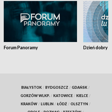
Forum Panoramy
Dzień dobry t
BIAŁYSTOK
/
BYDGOSZCZ
/
GDAŃSK
/
GORZÓW WLKP.
/
KATOWICE
/
KIELCE
/
KRAKÓW
/
LUBLIN
/
ŁÓDŹ
/
OLSZTYN
/