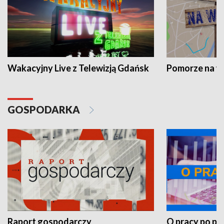
Wakacyjny Live z Telewizją Gdańsk
Pomorze na 
GOSPODARKA
Raport gospodarczy
O pracy po pr