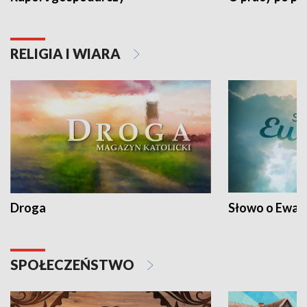
RELIGIA I WIARA
Droga
Słowo o Ewang
SPOŁECZEŃSTWO