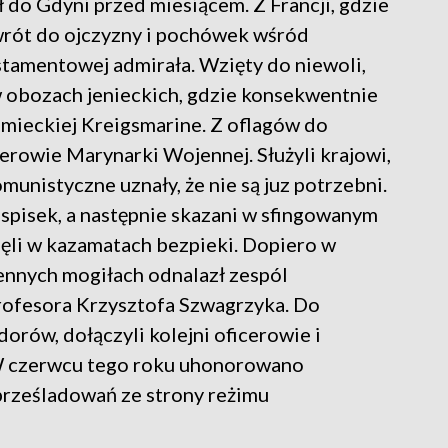
do Gdyni przed miesiącem. Z Francji, gdzie
wrót do ojczyzny i pochówek wśród
tamentowej admirała. Wzięty do niewoli,
w obozach jenieckich, gdzie konsekwentnie
emieckiej Kreigsmarine. Z oflagów do
cerowie Marynarki Wojennej. Służyli krajowi,
unistyczne uznały, że nie są juz potrzebni.
spisek, a następnie skazani w sfingowanym
ęli w kazamatach bezpieki. Dopiero w
iennych mogiłach odnalazł zespól
ofesora Krzysztofa Szwagrzyka. Do
rów, dołączyli kolejni oficerowie i
W czerwcu tego roku uhonorowano
 prześladowań ze strony reżimu