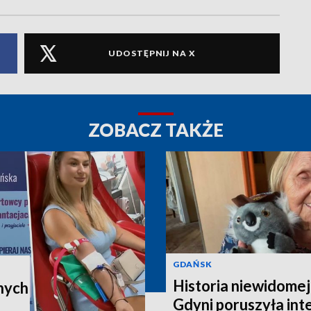
UDOSTĘPNIJ NA X
ZOBACZ TAKŻE
GDAŃSK
Historia niewidomej
nych
Gdyni poruszyła in