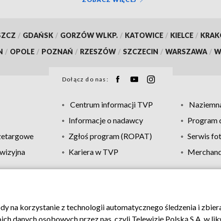
SZCZ
/
GDAŃSK
/
GORZÓW WLKP.
/
KATOWICE
/
KIELCE
/
KRA
N
/
OPOLE
/
POZNAŃ
/
RZESZÓW
/
SZCZECIN
/
WARSZAWA
/
W
Dołącz do nas:
Centrum informacji TVP
Naziemna
Informacje o nadawcy
Program d
zetargowe
Zgłoś program (ROPAT)
Serwis fo
wizyjna
Kariera w TVP
Merchandi
Polityka prywatności
Moje zgody
Pomoc
Biuro re
ody na korzystanie z technologii automatycznego śledzenia i zbie
 danych osobowych przez nas, czyli Telewizję Polską S.A. w likw