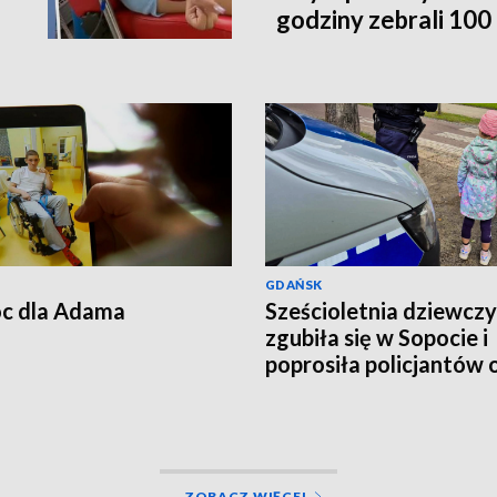
godziny zebrali 100 t
poleci do Australii
GDAŃSK
c dla Adama
Sześcioletnia dziewcz
zgubiła się w Sopocie i
poprosiła policjantów 
pomoc
ZOBACZ WIĘCEJ