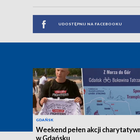
UDOSTĘPNIJ NA FACEBOOKU
GDAŃSK
Weekend pełen akcji charytatyw
w Gdańsku