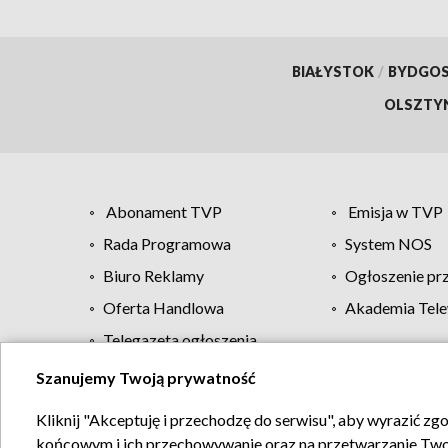
BIAŁYSTOK
/
BYDGO
OLSZTY
Abonament TVP
Emisja w TVP
Rada Programowa
System NOS
Biuro Reklamy
Ogłoszenie pr
Oferta Handlowa
Akademia Tele
Telegazeta ogłoszenia
Szanujemy Twoją prywatność
Regulamin TVP
Kliknij "Akceptuję i przechodzę do serwisu", aby wyrazić zg
końcowym i ich przechowywanie oraz na przetwarzanie Twoich