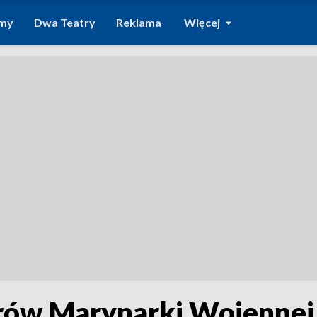
amy
Dwa Teatry
Reklama
Więcej
erów Marynarki Wojennej