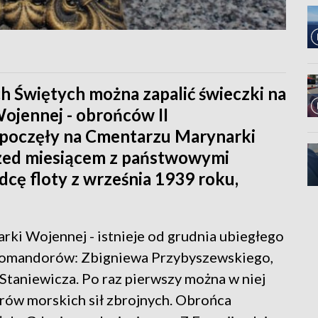
h Świętych można zapalić świeczki na
ojennej - obrońców II
 spoczęły na Cmentarzu Marynarki
zed miesiącem z państwowymi
ę floty z września 1939 roku,
ki Wojennej - istnieje od grudnia ubiegłego
 komandorów: Zbigniewa Przybyszewskiego,
Staniewicza. Po raz pierwszy można w niej
erów morskich sił zbrojnych. Obrońca