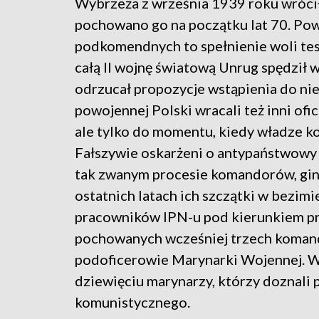
Wybrzeża z września 1939 roku wrócił 
pochowano go na początku lat 70. Po
podkomendnych to spełnienie woli tes
całą II wojnę światową Unrug spędził 
odrzucał propozycje wstąpienia do ni
powojennej Polski wracali też inni ofi
ale tylko do momentu, kiedy władze kom
Fałszywie oskarżeni o antypaństwowy 
tak zwanym procesie komandorów, gin
ostatnich latach ich szczątki w bezim
pracowników IPN-u pod kierunkiem pr
pochowanych wcześniej trzech komando
podoficerowie Marynarki Wojennej. 
dziewięciu marynarzy, którzy doznali
komunistycznego.