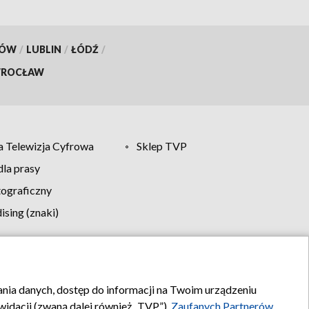
KÓW
/
LUBLIN
/
ŁÓDŹ
/
ROCŁAW
 Telewizja Cyfrowa
Sklep TVP
la prasy
tograficzny
sing (znaki)
klamy
Kontakt
rania danych, dostęp do informacji na Twoim urządzeniu
idacji (zwaną dalej również „TVP”),
Zaufanych Partnerów