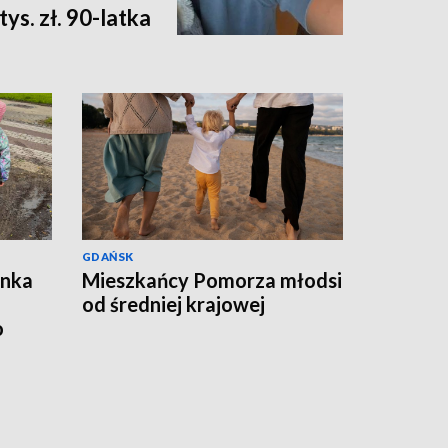
ys. zł. 90-latka
GDAŃSK
ynka
Mieszkańcy Pomorza młodsi
od średniej krajowej
o