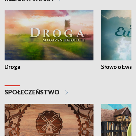
Droga
Słowo o Ewang
SPOŁECZEŃSTWO