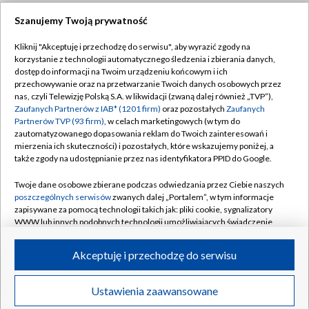
Szanujemy Twoją prywatność
Dołącz do nas:
Kliknij "Akceptuję i przechodzę do serwisu", aby wyrazić zgody na
korzystanie z technologii automatycznego śledzenia i zbierania danych,
TVP
dostęp do informacji na Twoim urządzeniu końcowym i ich
Abonament TVP
przechowywanie oraz na przetwarzanie Twoich danych osobowych przez
Regulamin TVP
nas, czyli Telewizję Polską S.A. w likwidacji (zwaną dalej również „TVP”),
Emisja w TVP
Zaufanych Partnerów z IAB* (1201 firm)
oraz pozostałych
Zaufanych
Polityka prywatności
Partnerów TVP (93 firm)
, w celach marketingowych (w tym do
Centrum informacji TVP
Moje zgody
zautomatyzowanego dopasowania reklam do Twoich zainteresowań i
mierzenia ich skuteczności) i pozostałych, które wskazujemy poniżej, a
Naziemna Telewizja Cyfrowa
Pomoc
także zgody na udostępnianie przez nas identyfikatora PPID do Google.
Sklep TVP
Biuro reklamy
Twoje dane osobowe zbierane podczas odwiedzania przez Ciebie naszych
Rada Programowa
poszczególnych serwisów
zwanych dalej „Portalem”, w tym informacje
Kontakt
zapisywane za pomocą technologii takich jak: pliki cookie, sygnalizatory
System NOS
WWW lub innych podobnych technologii umożliwiających świadczenie
dopasowanych i bezpiecznych usług, personalizację treści oraz reklam,
Informacje o nadawcy
Kanały
udostępnianie funkcji mediów społecznościowych oraz analizowanie
Akceptuję i przechodzę do serwisu
ruchu w Internecie.
Program dla prasy
©2026 Telewizja Polska S.A. w likwidacji
Biuro Reklamy
Twoje dane osobowe zbierane podczas odwiedzania przez Ciebie
Ustawienia zaawansowane
poszczególnych serwisów
na Portalu, takie jak adresy IP, identyfikatory
Ogłoszenie przetargowe