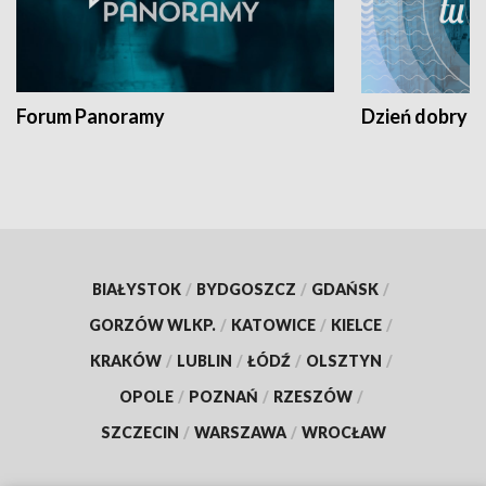
Forum Panoramy
Dzień dobry t
BIAŁYSTOK
/
BYDGOSZCZ
/
GDAŃSK
/
GORZÓW WLKP.
/
KATOWICE
/
KIELCE
/
KRAKÓW
/
LUBLIN
/
ŁÓDŹ
/
OLSZTYN
/
OPOLE
/
POZNAŃ
/
RZESZÓW
/
SZCZECIN
/
WARSZAWA
/
WROCŁAW