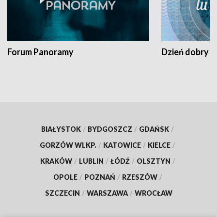
Forum Panoramy
Dzień dobry t
BIAŁYSTOK
/
BYDGOSZCZ
/
GDAŃSK
/
GORZÓW WLKP.
/
KATOWICE
/
KIELCE
/
KRAKÓW
/
LUBLIN
/
ŁÓDŹ
/
OLSZTYN
/
OPOLE
/
POZNAŃ
/
RZESZÓW
/
SZCZECIN
/
WARSZAWA
/
WROCŁAW