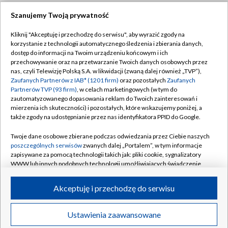
Szanujemy Twoją prywatność
Dołącz do nas:
Kliknij "Akceptuję i przechodzę do serwisu", aby wyrazić zgody na
korzystanie z technologii automatycznego śledzenia i zbierania danych,
TVP
dostęp do informacji na Twoim urządzeniu końcowym i ich
Abonament TVP
przechowywanie oraz na przetwarzanie Twoich danych osobowych przez
Regulamin TVP
nas, czyli Telewizję Polską S.A. w likwidacji (zwaną dalej również „TVP”),
Emisja w TVP
Zaufanych Partnerów z IAB* (1201 firm)
oraz pozostałych
Zaufanych
Polityka prywatności
Partnerów TVP (93 firm)
, w celach marketingowych (w tym do
Centrum informacji TVP
Moje zgody
zautomatyzowanego dopasowania reklam do Twoich zainteresowań i
mierzenia ich skuteczności) i pozostałych, które wskazujemy poniżej, a
Naziemna Telewizja Cyfrowa
Pomoc
także zgody na udostępnianie przez nas identyfikatora PPID do Google.
Sklep TVP
Biuro reklamy
Twoje dane osobowe zbierane podczas odwiedzania przez Ciebie naszych
Rada Programowa
poszczególnych serwisów
zwanych dalej „Portalem”, w tym informacje
Kontakt
zapisywane za pomocą technologii takich jak: pliki cookie, sygnalizatory
System NOS
WWW lub innych podobnych technologii umożliwiających świadczenie
dopasowanych i bezpiecznych usług, personalizację treści oraz reklam,
Informacje o nadawcy
Kanały
udostępnianie funkcji mediów społecznościowych oraz analizowanie
Akceptuję i przechodzę do serwisu
ruchu w Internecie.
Program dla prasy
©2026 Telewizja Polska S.A. w likwidacji
Biuro Reklamy
Twoje dane osobowe zbierane podczas odwiedzania przez Ciebie
Ustawienia zaawansowane
poszczególnych serwisów
na Portalu, takie jak adresy IP, identyfikatory
Ogłoszenie przetargowe