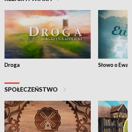
Droga
Słowo o Ewang
SPOŁECZEŃSTWO