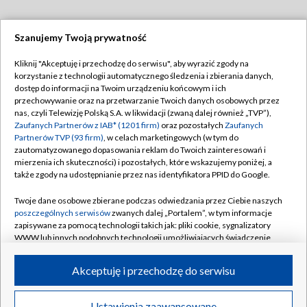
Szanujemy Twoją prywatność
Dołącz do nas:
Kliknij "Akceptuję i przechodzę do serwisu", aby wyrazić zgody na
korzystanie z technologii automatycznego śledzenia i zbierania danych,
TVP
dostęp do informacji na Twoim urządzeniu końcowym i ich
Abonament TVP
przechowywanie oraz na przetwarzanie Twoich danych osobowych przez
Regulamin TVP
nas, czyli Telewizję Polską S.A. w likwidacji (zwaną dalej również „TVP”),
Emisja w TVP
Zaufanych Partnerów z IAB* (1201 firm)
oraz pozostałych
Zaufanych
Polityka prywatności
Partnerów TVP (93 firm)
, w celach marketingowych (w tym do
Centrum informacji TVP
Moje zgody
zautomatyzowanego dopasowania reklam do Twoich zainteresowań i
mierzenia ich skuteczności) i pozostałych, które wskazujemy poniżej, a
Naziemna Telewizja Cyfrowa
Pomoc
także zgody na udostępnianie przez nas identyfikatora PPID do Google.
Sklep TVP
Biuro reklamy
Twoje dane osobowe zbierane podczas odwiedzania przez Ciebie naszych
Rada Programowa
poszczególnych serwisów
zwanych dalej „Portalem”, w tym informacje
Kontakt
zapisywane za pomocą technologii takich jak: pliki cookie, sygnalizatory
System NOS
WWW lub innych podobnych technologii umożliwiających świadczenie
dopasowanych i bezpiecznych usług, personalizację treści oraz reklam,
Informacje o nadawcy
Kanały
udostępnianie funkcji mediów społecznościowych oraz analizowanie
Akceptuję i przechodzę do serwisu
ruchu w Internecie.
Program dla prasy
©2026 Telewizja Polska S.A. w likwidacji
Biuro Reklamy
Twoje dane osobowe zbierane podczas odwiedzania przez Ciebie
Ustawienia zaawansowane