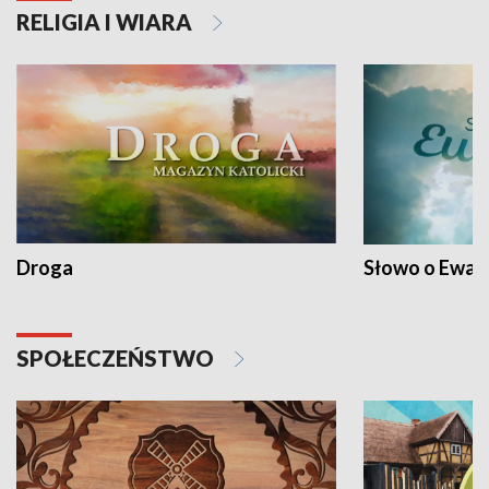
RELIGIA I WIARA
Droga
Słowo o Ewang
SPOŁECZEŃSTWO