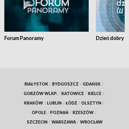
Forum Panoramy
Dzień dobry t
BIAŁYSTOK
/
BYDGOSZCZ
/
GDAŃSK
/
GORZÓW WLKP.
/
KATOWICE
/
KIELCE
/
KRAKÓW
/
LUBLIN
/
ŁÓDŹ
/
OLSZTYN
/
OPOLE
/
POZNAŃ
/
RZESZÓW
/
SZCZECIN
/
WARSZAWA
/
WROCŁAW