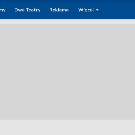
amy
Dwa Teatry
Reklama
Więcej