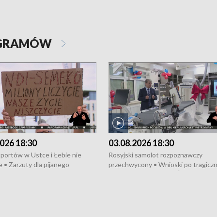
OGRAMÓW
026 18:30
03.08.2026 18:30
portów w Ustce i Łebie nie
Rosyjski samolot rozpoznawczy
 • Zarzuty dla pijanego
przechwycony • Wnioski po tragicz
ciągnika • Protest
pożarze na działkach • Śledztwo po
wanych przez dewelopera w
pożarze łodzi na Motławie • Urząd M
ilion zł dla dzieci z UCK od
wraca do Słupska • Kampania społe
ghters • Efekty wpisu Gdyni na
puckiego Hospicjum • Nagrody Fest
ESCO • Kaszubscy kuczerzy
Szekspirowskiego rozdane • Tysiąc