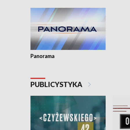
kardiologiczny dla Puckiego Szpitala • Na
witali To
Pomorzu znów rekordowe upały
Panorama
PUBLICYSTYKA