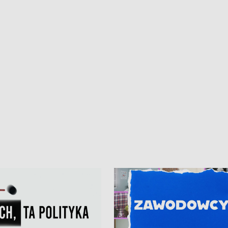
ur de Pologne
kibiców na trasie przejazdu peleton
Tour de Pologne przez Kaszuby