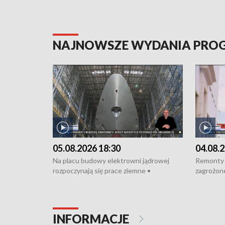
NAJNOWSZE WYDANIA PR
05.08.2026 18:30
04.08.2
Na placu budowy elektrowni jądrowej
Remonty 
rozpoczynają się prace ziemne •
zagrożone
Podpisano umowę na budowę obwodnicy
kierowcy 
Starogardu Gdańskiego • Za kilka dni
poszkodo
wodowanie ORP „Wicher” • 18 milionów
Gdyni • M
złotych na inwestycje w szkołach w Rumi
Cancer Fi
INFORMACJE
i Wejherowie • Nowy sprzęt
Listę UN