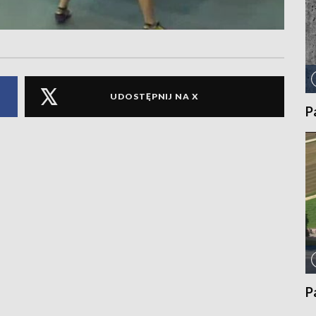
UDOSTĘPNIJ NA X
P
P