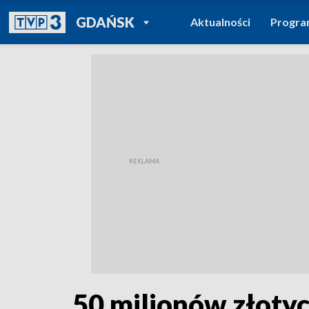
POWRÓT DO
GDAŃSK
Aktualności
Progr
TVP REGIONY
50 milionów złotyc