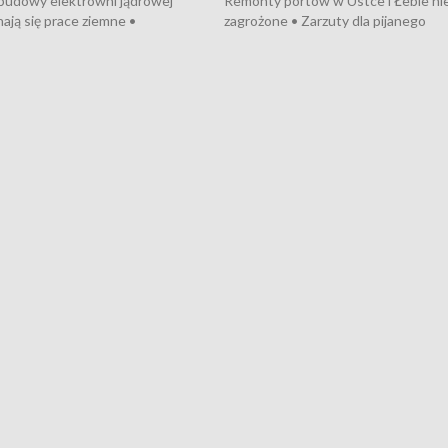
 budowy elektrowni jądrowej
Remonty portów w Ustce i Łebie ni
ają się prace ziemne •
zagrożone • Zarzuty dla pijanego
o umowę na budowę obwodnicy
kierowcy ciągnika • Protest
u Gdańskiego • Za kilka dni
poszkodowanych przez dewelopera
e ORP „Wicher” • 18 milionów
Gdyni • Milion zł dla dzieci z UCK od
a inwestycje w szkołach w Rumi
Cancer Fighters • Efekty wpisu Gdy
owie • Nowy sprzęt
Listę UNESCO • Kaszubscy kuczerz
iczny dla Puckiego Szpitala • Na
witali Tour de Pologne
znów rekordowe upały