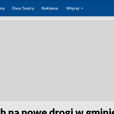
amy
Dwa Teatry
Reklama
Więcej
h na nowe drogi w gmini