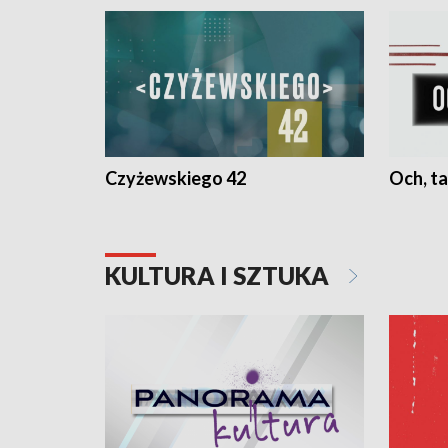
Czyżewskiego 42
Och, ta
KULTURA I SZTUKA